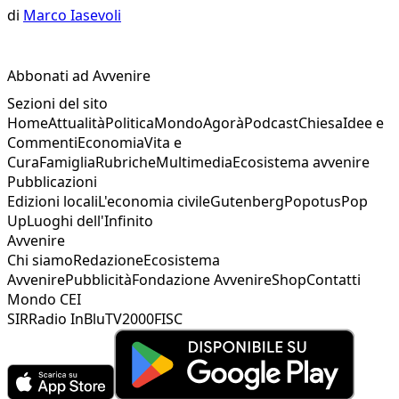
di
Marco Iasevoli
Abbonati ad Avvenire
Sezioni del sito
Home
Attualità
Politica
Mondo
Agorà
Podcast
Chiesa
Idee e
Commenti
Economia
Vita e
Cura
Famiglia
Rubriche
Multimedia
Ecosistema avvenire
Pubblicazioni
Edizioni locali
L'economia civile
Gutenberg
Popotus
Pop
Up
Luoghi dell'Infinito
Avvenire
Chi siamo
Redazione
Ecosistema
Avvenire
Pubblicità
Fondazione Avvenire
Shop
Contatti
Mondo CEI
SIR
Radio InBlu
TV2000
FISC