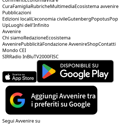
Cura
Famiglia
Rubriche
Multimedia
Ecosistema avvenire
Pubblicazioni
Edizioni locali
L'economia civile
Gutenberg
Popotus
Pop
Up
Luoghi dell'Infinito
Avvenire
Chi siamo
Redazione
Ecosistema
Avvenire
Pubblicità
Fondazione Avvenire
Shop
Contatti
Mondo CEI
SIR
Radio InBlu
TV2000
FISC
Segui Avvenire su