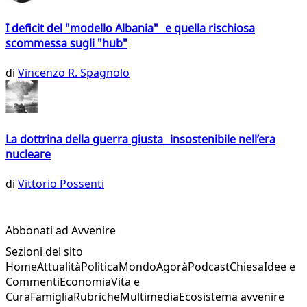
I deficit del "modello Albania" e quella rischiosa
scommessa sugli "hub"
di
Vincenzo R. Spagnolo
La dottrina della guerra giusta insostenibile nell’era
nucleare
di
Vittorio Possenti
Abbonati ad Avvenire
Sezioni del sito
Home
Attualità
Politica
Mondo
Agorà
Podcast
Chiesa
Idee e
Commenti
Economia
Vita e
Cura
Famiglia
Rubriche
Multimedia
Ecosistema avvenire