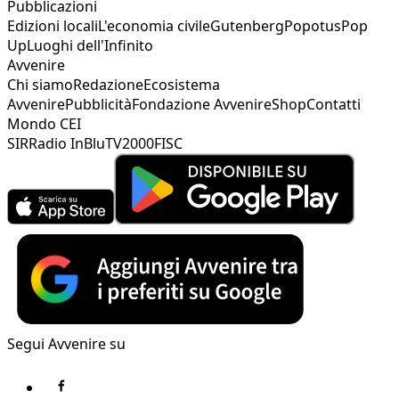
Pubblicazioni
Edizioni locali
L'economia civile
Gutenberg
Popotus
Pop
Up
Luoghi dell'Infinito
Avvenire
Chi siamo
Redazione
Ecosistema
Avvenire
Pubblicità
Fondazione Avvenire
Shop
Contatti
Mondo CEI
SIR
Radio InBlu
TV2000
FISC
Segui Avvenire su