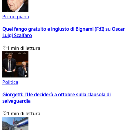
Primo piano
Quel fango gratuito e ingiusto di Bignami (FdI) su Oscar
Luigi Scalfaro
1 min di lettura
Politica
Giorgetti: l'Ue deciderà a ottobre sulla clausola di
salvaguardia
1 min di lettura