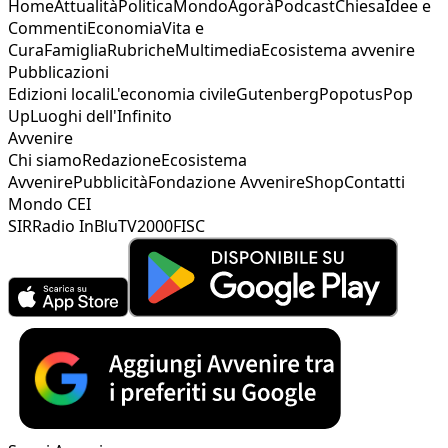
Home
Attualità
Politica
Mondo
Agorà
Podcast
Chiesa
Idee e
Commenti
Economia
Vita e
Cura
Famiglia
Rubriche
Multimedia
Ecosistema avvenire
Pubblicazioni
Edizioni locali
L'economia civile
Gutenberg
Popotus
Pop
Up
Luoghi dell'Infinito
Avvenire
Chi siamo
Redazione
Ecosistema
Avvenire
Pubblicità
Fondazione Avvenire
Shop
Contatti
Mondo CEI
SIR
Radio InBlu
TV2000
FISC