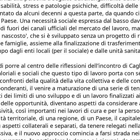
bilità, stress e patologie psichiche, difficoltà delle 
ato da alcuni decenni a questa parte, da quando cio
ro Paese. Una necessità sociale espressa dal basso davv
i fuori dei canali ufficiali del mercato del lavoro, 
are nascosto', che si è sviluppato senza un progetto di
e famiglie, assieme alla finalizzazione di trasferiment
 dagli enti locali (per il sociale) e dalle unità sanita
porre al centro delle riflessioni dell’incontro di Cagl
aloriali e sociali che questo tipo di lavoro porta con 
confronti della qualità della vita collettiva e delle c
onderanti, il venire a maturazione di una serie di ten
 limiti di uno sviluppo e di un lavoro finalizzati ai 
 delle opportunità, diventano aspetti da considerare a
usività, così importanti nei lavori di cura e per la pe
à territoriale, di una regione, di un Paese, il capital
ù aspetti collaterali e separati, da tenere relegati ne
iva, e il nuovo approccio comincia a farsi strada ne