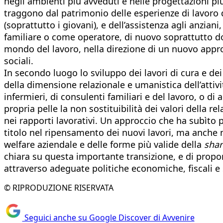
negli ambienti più avveduti e nelle progettazioni più
traggono dal patrimonio delle esperienze di lavoro di
(soprattutto i giovani), e dell’assistenza agli anziani
familiare o come operatore, di nuovo soprattutto don
mondo del lavoro, nella direzione di un nuovo approcc
sociali.
In secondo luogo lo sviluppo dei lavori di cura e de
della dimensione relazionale e umanistica dell’attività
infermieri, di consulenti familiari e del lavoro, o d
propria pelle la non sostituibilità dei valori della
nei rapporti lavorativi. Un approccio che ha subìto p
titolo nel ripensamento dei nuovi lavori, ma anche n
welfare aziendale e delle forme più valide della
shar
chiara su questa importante transizione, e di proporr
attraverso adeguate politiche economiche, fiscali e s
© RIPRODUZIONE RISERVATA
Seguici anche su Google Discover di Avvenire