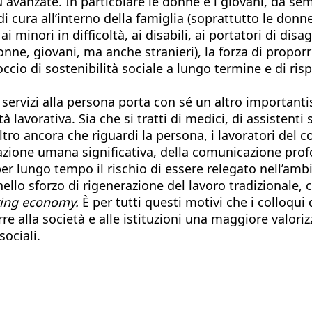
 avanzate. In particolare le donne e i giovani, da semp
 cura all’interno della famiglia (soprattutto le donne
, ai minori in difficoltà, ai disabili, ai portatori di d
ne, giovani, ma anche stranieri), la forza di proporre
io di sostenibilità sociale a lungo termine e di rispe
i servizi alla persona porta con sé un altro important
 lavorativa. Sia che si tratti di medici, di assistenti s
i altro ancora che riguardi la persona, i lavoratori de
 relazione umana significativa, della comunicazione pr
er lungo tempo il rischio di essere relegato nell’ambit
ello sforzo di rigenerazione del lavoro tradizionale, 
ing economy.
È per tutti questi motivi che i colloqui 
e alla società e alle istituzioni una maggiore valorizz
ociali.