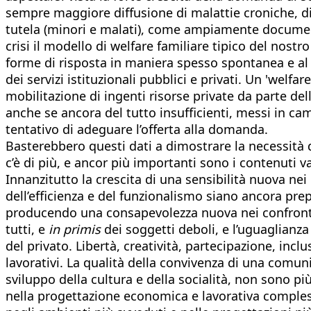
sempre maggiore diffusione di malattie croniche, disa
tutela (minori e malati), come ampiamente document
crisi il modello di welfare familiare tipico del nost
forme di risposta in maniera spesso spontanea e al d
dei servizi istituzionali pubblici e privati. Un 'welf
mobilitazione di ingenti risorse private da parte dell
anche se ancora del tutto insufficienti, messi in campo
tentativo di adeguare l’offerta alla domanda.
Basterebbero questi dati a dimostrare la necessità di 
c’è di più, e ancor più importanti sono i contenuti v
Innanzitutto la crescita di una sensibilità nuova nei 
dell’efficienza e del funzionalismo siano ancora prep
producendo una consapevolezza nuova nei confronti dei
tutti, e
in primis
dei soggetti deboli, e l’uguaglianza
del privato. Libertà, creatività, partecipazione, incl
lavorativi. La qualità della convivenza di una comunit
sviluppo della cultura e della socialità, non sono pi
nella progettazione economica e lavorativa compless