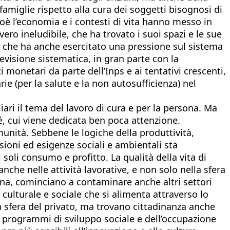
famiglie rispetto alla cura dei soggetti bisognosi di
è l’economia e i contesti di vita hanno messo in
ero ineludibile, che ha trovato i suoi spazi e le sue
ma che ha anche esercitato una pressione sul sistema
 revisione sistematica, in gran parte con la
i monetari da parte dell’Inps e ai tentativi crescenti,
rie (per la salute e la non autosufficienza) nel
iari il tema del lavoro di cura e per la persona. Ma
sé, cui viene dedicata ben poca attenzione.
omunità. Sebbene le logiche della produttività,
sioni ed esigenze sociali e ambientali sta
soli consumo e profitto. La qualità della vita di
nche nelle attività lavorative, e non solo nella sfera
rsona, cominciano a contaminare anche altri settori
e culturale e sociale che si alimenta attraverso lo
lla sfera del privato, ma trovano cittadinanza anche
i programmi di sviluppo sociale e dell’occupazione