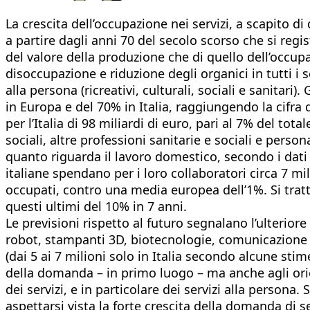
La crescita dell’occupazione nei servizi, a scapito di
a partire dagli anni 70 del secolo scorso che si regi
del valore della produzione che di quello dell’occup
disoccupazione e riduzione degli organici in tutti i 
alla persona (ricreativi, culturali, sociali e sanitari
in Europa e del 70% in Italia, raggiungendo la cifra d
per l’Italia di 98 miliardi di euro, pari al 7% del tota
sociali, altre professioni sanitarie e sociali e person
quanto riguarda il lavoro domestico, secondo i dati 
italiane spendano per i loro collaboratori circa 7 mili
occupati, contro una media europea dell’1%. Si tratta 
questi ultimi del 10% in 7 anni.
Le previsioni rispetto al futuro segnalano l’ulterior
robot, stampanti 3D, biotecnologie, comunicazione o
(dai 5 ai 7 milioni solo in Italia secondo alcune stim
della domanda – in primo luogo – ma anche agli orien
dei servizi, e in particolare dei servizi alla persona
aspettarsi vista la forte crescita della domanda di s