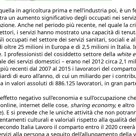
 quella in agricoltura prima e nell’industria poi, è un
stra un aumento significativo degli occupati nei serviz
azione. Anche nel periodo più recente, nel quale la c
settori, i servizi hanno mostrato una capacità di tenu
). Gli occupati nel settore dei servizi sanitari, social
i oltre 25 milioni in Europa e di 2,5 milioni in Italia.
le. I professionisti del cosiddetto settore della
white 
ale dei servizi domestici – erano nel 2012 circa 2,1 mil
più recenti dal 2007 al 2015 i lavoratori del compart
ardi di euro all’anno, di cui un miliardo per i contribut
in valori assoluti di 886.125 lavoratori, in gran part
e effetto negativo sull’economia e sull’occupazione che
nline, internet delle cose,
sharing economy,
e altro
e). E si prevede che le uniche attività che non potrann
tamenti culturali e valoriali rispetto alla qualità de
. Secondo Italia Lavoro il comparto entro il 2020 creer
ervizi alla persona a seguito dell’allungamento della v