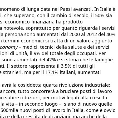
 fenomeno di lunga data nei Paesi avanzati. In Italia è
i, che superano, con il cambio di secolo, il 50% sia
risi economico-finanziaria ha prodotto
ta notevole, soprattutto per quanto riguarda i servizi
i e alla persona sono aumentati dal 2000 al 2012 del 40%
 In termini economici si tratta di un valore aggiunto
economy
– medici, tecnici della salute e dei servizi
ioni di unità, il 9% del totale degli occupati. Per
o sono aumentati del 42% e si stima che le famiglie
i. Il settore rappresenta il 3,5% di tutti gli
e stranieri, ma per il 17,1% italiani, aumentati
 avrà la cosiddetta quarta rivoluzione industriale:
 ancora, tutto concorrerà a bruciare posti di lavoro
o subire riduzioni, per motivi legati alla crescita
lla vita – in secondo luogo –, siano di nuovo quelle
à 500mila nuovi posti di lavoro in Italia, come è ovvio
ita e della crescita degli anziani, ma anche della