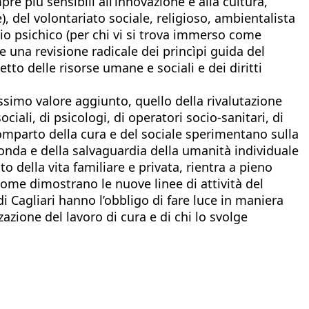
re più sensibili all’innovazione e alla cultura,
), del volontariato sociale, religioso, ambientalista
isagio psichico (per chi vi si trova immerso come
 una revisione radicale dei princìpi guida del
tto delle risorse umane e sociali e dei diritti
issimo valore aggiunto, quello della rivalutazione
ociali, di psicologi, di operatori socio-sanitari, di
l comparto della cura e del sociale sperimentano sulla
ofonda e della salvaguardia della umanità individuale
o della vita familiare e privata, rientra a pieno
come dimostrano le nuove linee di attività del
di Cagliari hanno l’obbligo di fare luce in maniera
azione del lavoro di cura e di chi lo svolge