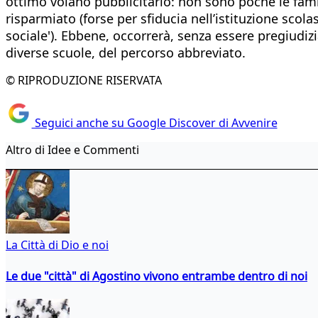
ottimo volano pubblicitario: non sono poche le fa
risparmiato (forse per sfiducia nell’istituzione scol
sociale'). Ebbene, occorrerà, senza essere pregiudizial
diverse scuole, del percorso abbreviato.
© RIPRODUZIONE RISERVATA
Seguici anche su Google Discover di Avvenire
Altro di Idee e Commenti
La Città di Dio e noi
Le due "città" di Agostino vivono entrambe dentro di noi