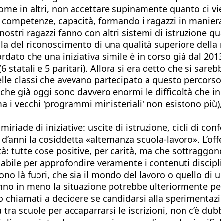
e in altri, non accettare supinamente quanto ci vie
 competenze, capacità, formando i ragazzi in maniera
 i nostri ragazzi fanno con altri sistemi di istruzione
lla del riconoscimento di una qualità superiore della n
rdato che una iniziativa simile è in corso già dal 2013
6 statali e 5 paritari). Allora si era detto che si sarebb
lle classi che avevano partecipato a questo percorso. 
he già oggi sono davvero enormi le difficoltà che i
 i vecchi 'programmi ministeriali' non esistono più), 
miriade di iniziative: uscite di istruzione, cicli di con
d’anni la cosiddetta «alternanza scuola-lavoro». L’offe
ietà: tutte cose positive, per carità, ma che sottraggo
bile per approfondire veramente i contenuti discipli
ono là fuori, che sia il mondo del lavoro o quello di un
 anno in meno la situazione potrebbe ulteriormente pe
no chiamati a decidere se candidarsi alla sperimentazi
 tra scuole per accaparrarsi le iscrizioni, non c’è d