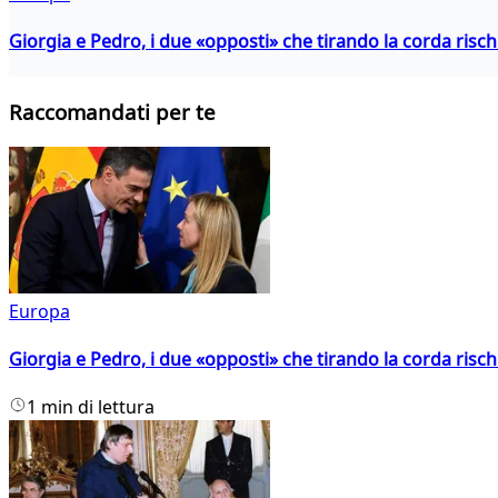
Giorgia e Pedro, i due «opposti» che tirando la corda risc
Raccomandati per te
Europa
Giorgia e Pedro, i due «opposti» che tirando la corda risc
1 min di lettura