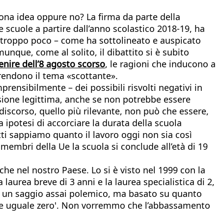
uona idea oppure no? La firma da parte della
e scuole a partire dall’anno scolastico 2018-19, ha
ema, troppo poco – come ha sottolineato e auspicato
nque, come al solito, il dibattito si è subito
enire dell’8 agosto scorso
, le ragioni che inducono a
 rendono il tema «scottante».
prensibilmente – dei possibili risvolti negativi in
ione legittima, anche se non potrebbe essere
 discorso, quello più rilevante, non può che essere,
 ipotesi di accorciare la durata della scuola
tti sappiamo quanto il lavoro oggi non sia così
membri della Ue la scuola si conclude all’età di 19
e nel nostro Paese. Lo si è visto nel 1999 con la
laurea breve di 3 anni e la laurea specialistica di 2,
isse un saggio assai polemico, ma basato su quanto
ù due uguale zero'. Non vorremmo che l’abbassamento