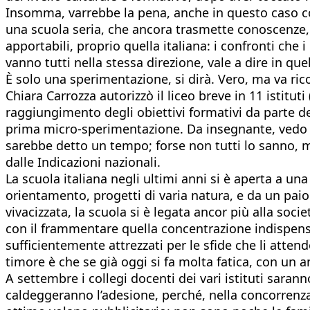
Insomma, varrebbe la pena, anche in questo caso com
una scuola seria, che ancora trasmette conoscenze,
apportabili, proprio quella italiana: i confronti che
vanno tutti nella stessa direzione, vale a dire in que
È solo una sperimentazione, si dirà. Vero, ma va rico
Chiara Carrozza autorizzò il liceo breve in 11 istituti (
raggiungimento degli obiettivi formativi da parte de
prima micro-sperimentazione. Da insegnante, vedo c
sarebbe detto un tempo; forse non tutti lo sanno, ma
dalle Indicazioni nazionali.
La scuola italiana negli ultimi anni si è aperta a una 
orientamento, progetti di varia natura, e da un paio 
vivacizzata, la scuola si è legata ancor più alla soc
con il frammentare quella concentrazione indispensa
sufficientemente attrezzati per le sfide che li attend
timore è che se già oggi si fa molta fatica, con un
A settembre i collegi docenti dei vari istituti saran
caldeggeranno l’adesione, perché, nella concorrenza