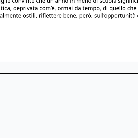
miglie convinte che un anno in meno di scuola signi
astica, deprivata com’è, ormai da tempo, di quello che 
mente ostili, riflettere bene, però, sull’opportunità e 