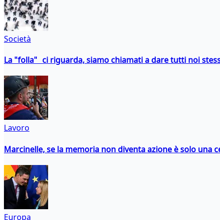
Società
La "folla" ci riguarda, siamo chiamati a dare tutti noi stess
Lavoro
Marcinelle, se la memoria non diventa azione è solo una 
Europa