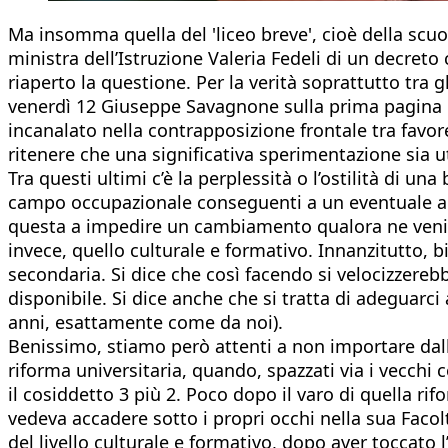
Ma insomma quella del 'liceo breve', cioè della scu
ministra dell’Istruzione Valeria Fedeli di un decreto
riaperto la questione. Per la verità soprattutto tra 
venerdì 12 Giuseppe Savagnone sulla prima pagina di 
incanalato nella contrapposizione frontale tra favore
ritenere che una significativa sperimentazione sia u
Tra questi ultimi c’è la perplessità o l’ostilità di 
campo occupazionale conseguenti a un eventuale ac
questa a impedire un cambiamento qualora ne venisse r
invece, quello culturale e formativo. Innanzitutto, b
secondaria. Si dice che così facendo si velocizzereb
disponibile. Si dice anche che si tratta di adeguarci
anni, esattamente come da noi).
Benissimo, stiamo però attenti a non importare dall
riforma universitaria, quando, spazzati via i vecchi c
il cosiddetto 3 più 2. Poco dopo il varo di quella r
vedeva accadere sotto i propri occhi nella sua Faco
del livello culturale e formativo, dopo aver toccato 