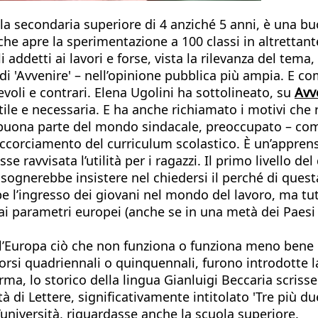
ola secondaria superiore di 4 anziché 5 anni, è una b
 che apre la sperimentazione a 100 classi in altrettant
gli addetti ai lavori e forse, vista la rilevanza del t
'Avvenire' – nell’opinione pubblica più ampia. E comu
voli e contrari. Elena Ugolini ha sottolineato, su
Avv
tile e necessaria. E ha anche richiamato i motivi che
una buona parte del mondo sindacale, preoccupato – com
corciamento del curriculum scolastico. È un’apprens
avvisata l’utilità per i ragazzi. Il primo livello del
isognerebbe insistere nel chiedersi il perché di questa
be l’ingresso dei giovani nel mondo del lavoro, ma tu
 ai parametri europei (anche se in una metà dei Paesi 
’Europa ciò che non funziona o funziona meno bene ch
orsi quadriennali o quinquennali, furono introdotte la 
iforma, lo storico della lingua Gianluigi Beccaria scr
ltà di Lettere, significativamente intitolato 'Tre pi
l’università, riguardasse anche la scuola superiore.