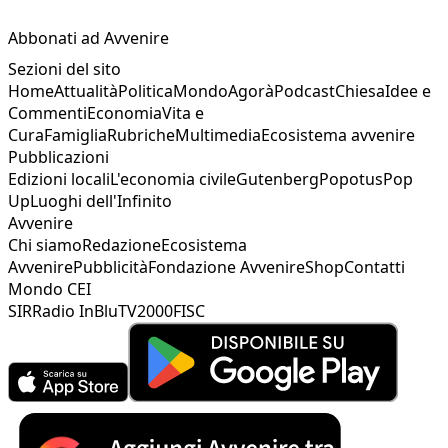
Abbonati ad Avvenire
Sezioni del sito
Home
Attualità
Politica
Mondo
Agorà
Podcast
Chiesa
Idee e
Commenti
Economia
Vita e
Cura
Famiglia
Rubriche
Multimedia
Ecosistema avvenire
Pubblicazioni
Edizioni locali
L'economia civile
Gutenberg
Popotus
Pop
Up
Luoghi dell'Infinito
Avvenire
Chi siamo
Redazione
Ecosistema
Avvenire
Pubblicità
Fondazione Avvenire
Shop
Contatti
Mondo CEI
SIR
Radio InBlu
TV2000
FISC