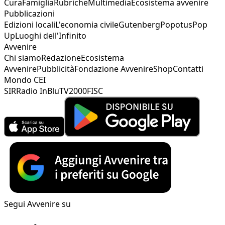
Cura
Famiglia
Rubriche
Multimedia
Ecosistema avvenire
Pubblicazioni
Edizioni locali
L'economia civile
Gutenberg
Popotus
Pop
Up
Luoghi dell'Infinito
Avvenire
Chi siamo
Redazione
Ecosistema
Avvenire
Pubblicità
Fondazione Avvenire
Shop
Contatti
Mondo CEI
SIR
Radio InBlu
TV2000
FISC
Segui Avvenire su