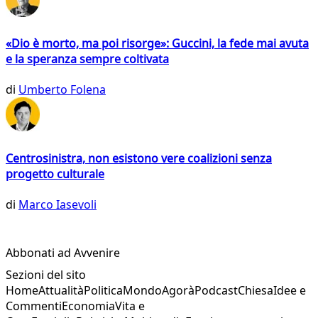
«Dio è morto, ma poi risorge»: Guccini, la fede mai avuta
e la speranza sempre coltivata
di
Umberto Folena
Centrosinistra, non esistono vere coalizioni senza
progetto culturale
di
Marco Iasevoli
Abbonati ad Avvenire
Sezioni del sito
Home
Attualità
Politica
Mondo
Agorà
Podcast
Chiesa
Idee e
Commenti
Economia
Vita e