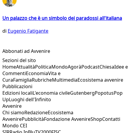
Un palazzo che è un simbolo dei paradossi all'italiana
di
Eugenio Fatigante
Abbonati ad Avvenire
Sezioni del sito
Home
Attualità
Politica
Mondo
Agorà
Podcast
Chiesa
Idee e
Commenti
Economia
Vita e
Cura
Famiglia
Rubriche
Multimedia
Ecosistema avvenire
Pubblicazioni
Edizioni locali
L'economia civile
Gutenberg
Popotus
Pop
Up
Luoghi dell'Infinito
Avvenire
Chi siamo
Redazione
Ecosistema
Avvenire
Pubblicità
Fondazione Avvenire
Shop
Contatti
Mondo CEI
SIR
Radio InBlu
TV2000
FISC