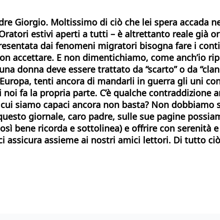
dre Giorgio. Moltissimo di ciò che lei spera accada ne
ratori estivi aperti a tutti – è altrettanto reale già 
resentata dai fenomeni migratori bisogna fare i cont
on accettare. E non dimentichiamo, come anch’io ripeto
na donna deve essere trattato da “scarto” o da “cland
 Europa, tenti ancora di mandarli in guerra gli uni con
oi fa la propria parte. C’è qualche contraddizione an
 di cui siamo capaci ancora non basta? Non dobbiamo s
 questo giornale, caro padre, sulle sue pagine possi
ì bene ricorda e sottolinea) e offrire con serenità e 
 ci assicura assieme ai nostri amici lettori. Di tutto ci