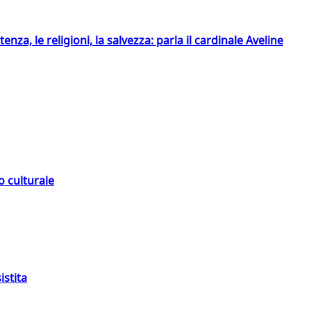
tenza, le religioni, la salvezza: parla il cardinale Aveline
o culturale
istita