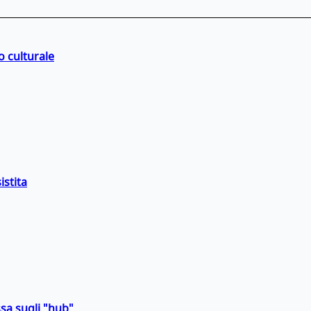
o culturale
istita
sa sugli "hub"