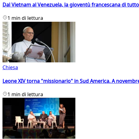
Dal Vietnam al Venezuela, la gioventù francescana di tutto
1 min di lettura
Chiesa
Leone XIV torna "missionario" in Sud America. A novembre
1 min di lettura