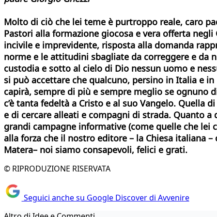
Molto di ciò che lei teme è purtroppo reale, caro pa
Pastori alla formazione giocosa e vera offerta negli O
incivile e imprevidente, risposta alla domanda rapp
norme e le attitudini sbagliate da correggere e da n
custodia e sotto al cielo di Dio nessun uomo e nessu
si può
accettare che qualcuno, persino in Italia e in
capirà, sempre di più e sempre meglio se ognuno di n
c’è tanta fedeltà a Cristo e al suo Vangelo. Quella
e di cercare alleati e compagni di strada. Quanto a
grandi campagne informative (come quelle che lei cos
alla forza che il nostro editore – la Chiesa italiana –
Matera– noi siamo consapevoli, felici e grati.
© RIPRODUZIONE RISERVATA
Seguici anche su Google Discover di Avvenire
Altro di Idee e Commenti