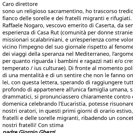
Caro direttore
sono un religioso sacramentino, ho trascorso tredici
fianco delle sorelle e dei fratelli migranti e rifugiat
Raffaele Nogaro, vescovo emerito di Caserta, da sempre
esperienza di Casa Rut (comunità per donne straniere
missionari scalabriniani, e un’esperienza come volon
vicino l’impegno del suo giornale rispetto al fenome
dei viaggi della speranza nel Mediterraneo, l’argom
per quanto riguarda i bambini e ragazzi nati e/o cresc
temperato / ius culturae). Di fronte al momento politic
di una mentalità e di un sentire che non le fanno o
lei, con questa lettera, sperando di raggiungere tutt
profondo di appartenere all’unica famiglia umana, se
drammatici, si pronunciassero chiaramente contro q
domenica celebrando l’Eucaristia, potesse risuonare 
nostri oratori, in questi primi giorni di orario estiv
fratelli e delle sorelle migranti, ribadendo un conce
nostri fratelli! Con stima
padre Giorgio Ghezzi