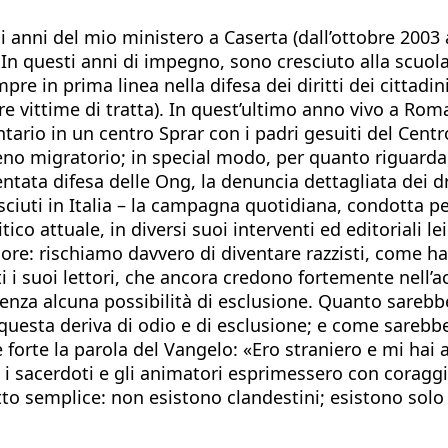
 anni del mio ministero a Caserta (dall’ottobre 2003
i. In questi anni di impegno, sono cresciuto alla scuola
 in prima linea nella difesa dei diritti dei cittadini 
 vittime di tratta). In quest’ultimo anno vivo a Roma
tario in un centro Sprar con i padri gesuiti del Centr
no migratorio; in special modo, per quanto riguarda i
entata difesa delle Ong, la denuncia dettagliata dei 
iuti in Italia – la campagna quotidiana, condotta per m
o attuale, in diversi suoi interventi ed editoriali lei 
nore: rischiamo davvero di diventare razzisti, come h
i i suoi lettori, che ancora credono fortemente nell’ac
nza alcuna possibilità di esclusione. Quanto sarebbe b
uesta deriva di odio e di esclusione; e come sarebbe
forte la parola del Vangelo: «Ero straniero e mi hai 
o, i sacerdoti e gli animatori esprimessero con coraggio
tto semplice: non esistono clandestini; esistono solo 