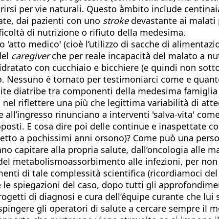
rirsi per vie naturali. Questo àmbito include centinaia 
ate, dai pazienti con uno
stroke
devastante ai malati p
ficoltà di nutrizione o rifiuto della medesima.
 'atto medico' (cioè l’utilizzo di sacche di alimenta
del
caregiver
che per reale incapacità del malato a nut
dratato con cucchiaio e bicchiere (e quindi non sotto
tto. Nessuno è tornato per testimoniarci come e quant
nite diatribe tra componenti della medesima famigli
nel riflettere una più che legittima variabilità di att
l’ingresso rinunciano a interventi 'salva-vita' come
oposti. E cosa dire poi delle continue e inaspettate c
 rispetto a pochissimi anni orsono)? Come può una per
anno capitare alla propria salute, dall’oncologia alle 
 del metabolismoassorbimento alle infezioni, per non 
i di tale complessità scientifica (ricordiamoci del ca
spiegazioni del caso, dopo tutti gli approfondimenti
ai progetti di diagnosi e cura dell’équipe curante che 
spingere gli operatori di salute a cercare sempre il 