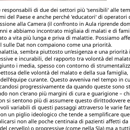
responsabili di due dei settori più 'sensibili' alle 
i del Paese e anche perché 'educatori' di operatori d
ussione alla Camera (il confronto in Aula riprende do
ni e abbiamo incontrato migliaia di malati e di famig
to a vita più lunga e priva di malattie. Possiamo aff
ddl sulle Dat non compaiono come una priorità.
malattia, sembra piuttosto un’esigenza e una priorità
gressive e incurabili, del rapporto tra volontà del ma
giunto i media, spesso con contorno di strumentalizz
osa delle volontà del malato e della sua famiglia, c
a dell’équipe curante. Questo avveniva nel tempo in cu
licandosi progressivamente da quando queste sono sta
ndo non c’erano più margini di cura e guarigione – chi
ie non si sentono più di assumere questo dirittodovere
oli variabili di questi passaggi attraverso le varie fas
on un piglio ideologico che tende a semplificare que
carsi non alle poche centinaia di pazienti affetti da
del cervello) o progressive (come nella Sla) ma a tutt