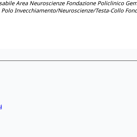
nsabile Area Neuroscienze Fondazione Policlinico Gem
ore Polo Invecchiamento/Neuroscienze/Testa-Collo Fond
i