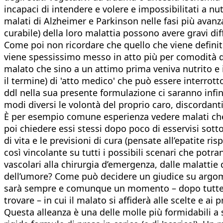
incapaci di intendere e volere e impossibilitati a nut
malati di Alzheimer e Parkinson nelle fasi più avanz
curabile) della loro malattia possono avere gravi dif
Come poi non ricordare che quello che viene definito
viene spessissimo messo in atto più per comodità 
malato che sino a un attimo prima veniva nutrito e i
il termine) di 'atto medico' che può essere interro
ddl nella sua presente formulazione ci saranno infi
modi diversi le volontà del proprio caro, discordanti 
È per esempio comune esperienza vedere malati che al
poi chiedere essi stessi dopo poco di esservisi sott
di vita e le previsioni di cura (pensate all’epatite
così vincolante su tutti i possibili scenari che potr
vascolari alla chirurgia d’emergenza, dalle malattie
dell’umore? Come può decidere un giudice su argoment
sarà sempre e comunque un momento – dopo tutte le 
trovare – in cui il malato si affiderà alle scelte e 
Questa alleanza è una delle molle più formidabili a 