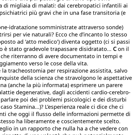
di migliaia di malati: dai cerebropatici infantili ai
sichiatrici più gravi che in una fase transitoria (e
zione-idratazione somministrate attraverso sonde)
rirsi per vie naturali? Ecco che d’incanto lo stesso
posto ad 'atto medico') diventa oggetto (ci si passi
o è stato gradevole trapassare disidratato...
C
on il
a che riterranno di avere documentato in tempi e
eggiamento verso le cose della vita.
 la tracheostomia per respirazione assistita, salvo
onquiste della scienza che stravolgono le aspettative
sona (anche la più informata) esprimere un parere
malattie degenerative, dagli accidenti cardio-cerebro-
parlare poi dei problemi psicologici e dei disturbi
so Stamina...)? L’esperienza reale ci dice che ci
 che oggi il flusso delle informazioni permette di
lui stesso ha liberamente e coscientemente scelto.
meglio in un rapporto che nulla ha a che vedere con