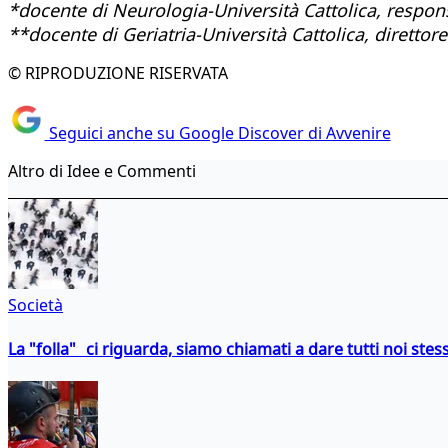
*docente di Neurologia-Università Cattolica, respo
**docente di Geriatria-Università Cattolica, dirett
© RIPRODUZIONE RISERVATA
Seguici anche su Google Discover di Avvenire
Altro di Idee e Commenti
Società
La "folla" ci riguarda, siamo chiamati a dare tutti noi stess