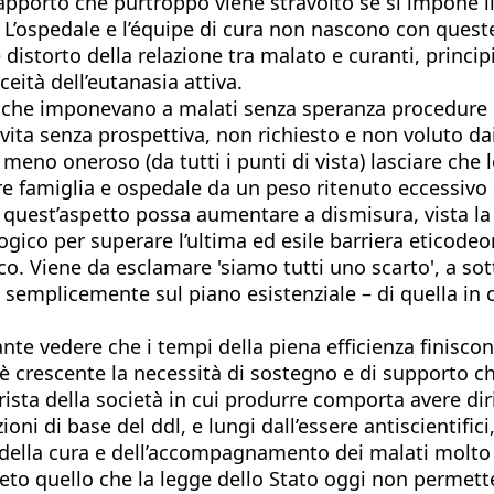
Un rapporto che purtroppo viene stravolto se si impone
ta. L’ospedale e l’équipe di cura non nascono con ques
distorto della relazione tra malato e curanti, princi
ceità dell’eutanasia attiva.
 che imponevano a malati senza speranza procedure d
vita senza prospettiva, non richiesto e non voluto 
 meno oneroso (da tutti i punti di vista) lasciare che
are famiglia e ospedale da un peso ritenuto eccessivo
e quest’aspetto possa aumentare a dismisura, vista la 
logico per superare l’ultima ed esile barriera eticodeon
o. Viene da esclamare 'siamo tutti uno scarto', a sot
 semplicemente sul piano esistenziale – di quella in 
tante vedere che i tempi della piena efficienza finisco
ali è crescente la necessità di sostegno e di supporto
ista della società in cui produrre comporta avere diri
ni di base del ddl, e lungi dall’essere antiscientifi
e della cura e dell’accompagnamento dei malati molto 
reto quello che la legge dello Stato oggi non permett