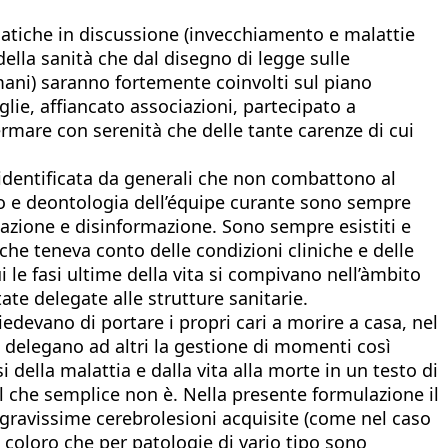
tematiche in discussione (invecchiamento e malattie
ella sanità che dal disegno di legge sulle
mani) saranno fortemente coinvolti sul piano
lie, affiancato associazioni, partecipato a
ermare con serenità che delle tante carenze di cui
 identificata da generali che non combattono al
lato e deontologia dell’équipe curante sono sempre
azione e disinformazione. Sono sempre esistiti e
he teneva conto delle condizioni cliniche e delle
i le fasi ultime della vita si compivano nell’àmbito
te delegate alle strutture sanitarie.
edevano di portare i propri cari a morire a casa, nel
 e delegano ad altri la gestione di momenti così
i della malattia e dalla vita alla morte in un testo di
l che semplice non è. Nella presente formulazione il
 gravissime cerebrolesioni acquisite (come nel caso
i coloro che per patologie di vario tipo sono