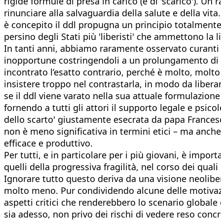
rigide formule di presa in carico (e di 'scarico'). 
rinunciare alla salvaguardia della salute e della vi
è concepito il ddl propugna un principio totalmente 
persino degli Stati più 'liberisti' che ammettono la li
In tanti anni, abbiamo raramente osservato curanti
inopportune costringendoli a un prolungamento di 
incontrato l’esatto contrario, perché è molto, molto
insistere troppo nel contrastarla, in modo da liber
se il ddl viene varato nella sua attuale formulazion
fornendo a tutti gli attori il supporto legale e psico
dello scarto' giustamente esecrata da papa Francesc
non è meno significativa in termini etici – ma anche
efficace e produttivo.
Per tutti, e in particolare per i più giovani, è impor
quelli della progressiva fragilità, nel corso dei qu
Ignorare tutto questo deriva da una visione neoliber
molto meno. Pur condividendo alcune delle motivazio
aspetti critici che renderebbero lo scenario global
sia adesso, non privo dei rischi di vedere reso conc