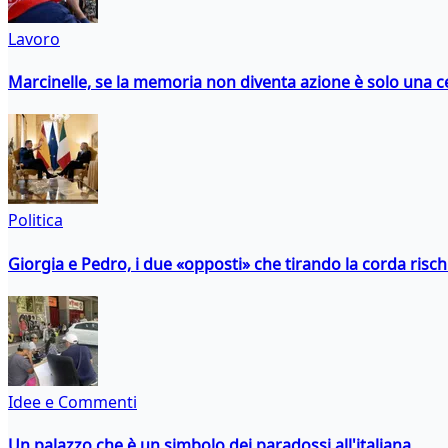
Lavoro
Marcinelle, se la memoria non diventa azione è solo una 
Politica
Giorgia e Pedro, i due «opposti» che tirando la corda risc
Idee e Commenti
Un palazzo che è un simbolo dei paradossi all'italiana