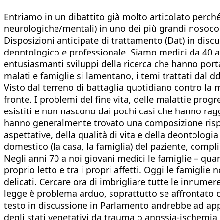
Entriamo in un dibattito già molto articolato perché 
neurologiche/mentali) in uno dei più grandi nosocom
Disposizioni anticipate di trattamento (Dat) in disc
deontologico e professionale. Siamo medici da 40 an
entusiasmanti sviluppi della ricerca che hanno porta
malati e famiglie si lamentano, i temi trattati dal 
Visto dal terreno di battaglia quotidiano contro la 
fronte. I problemi del fine vita, delle malattie pro
esistiti e non nascono dai pochi casi che hanno rag
hanno generalmente trovato una composizione rispett
aspettative, della qualità di vita e della deontologi
domestico (la casa, la famiglia) del paziente, comp
Negli anni 70 a noi giovani medici le famiglie – qua
proprio letto e tra i propri affetti. Oggi le famigl
delicati. Cercare ora di imbrigliare tutte le innumerev
legge è problema arduo, soprattutto se affrontato c
testo in discussione in Parlamento andrebbe ad appli
degli stati vegetativi da trauma o anossia-ischemia 