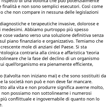
 il rispetto di una volontà che può potenzialmente
te finalità e non sono semplici esecutori. Così come
pio che non compare in nessuna delle legislazioni
iagnostiche e terapeutiche invasive, dolorose e
dai medesimi. Abbiamo purtroppo più spesso
 le cose vadano verso una soluzione definitiva senza
 sul piano finanziario e organizzativo. Temiamo che
crescente mole di anziani del Paese. Si sta
tologica contraria alla cinica e affaristica 'teoria
tolineare che la fase del declino di un organismo
cui quell’organismo era pienamente efficiente,
no (talvolta non iniziano mai) e che sono sostituiti da
 che la società non può e non deve far mancare.
tto alla vita e non produrre significa averne molto,
ci, non possiamo non sottolinearne i numerosi
più conflittuale e ingovernabile di quanto non lo
e.