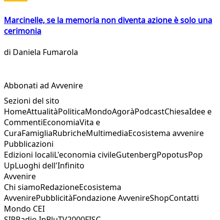
Marcinelle, se la memoria non diventa azione è solo una
cerimonia
di
Daniela Fumarola
Abbonati ad Avvenire
Sezioni del sito
Home
Attualità
Politica
Mondo
Agorà
Podcast
Chiesa
Idee e
Commenti
Economia
Vita e
Cura
Famiglia
Rubriche
Multimedia
Ecosistema avvenire
Pubblicazioni
Edizioni locali
L'economia civile
Gutenberg
Popotus
Pop
Up
Luoghi dell'Infinito
Avvenire
Chi siamo
Redazione
Ecosistema
Avvenire
Pubblicità
Fondazione Avvenire
Shop
Contatti
Mondo CEI
SIR
Radio InBlu
TV2000
FISC