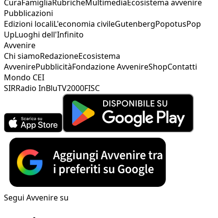
Cura
Famiglia
Rubriche
Multimedia
Ecosistema avvenire
Pubblicazioni
Edizioni locali
L'economia civile
Gutenberg
Popotus
Pop
Up
Luoghi dell'Infinito
Avvenire
Chi siamo
Redazione
Ecosistema
Avvenire
Pubblicità
Fondazione Avvenire
Shop
Contatti
Mondo CEI
SIR
Radio InBlu
TV2000
FISC
Segui Avvenire su