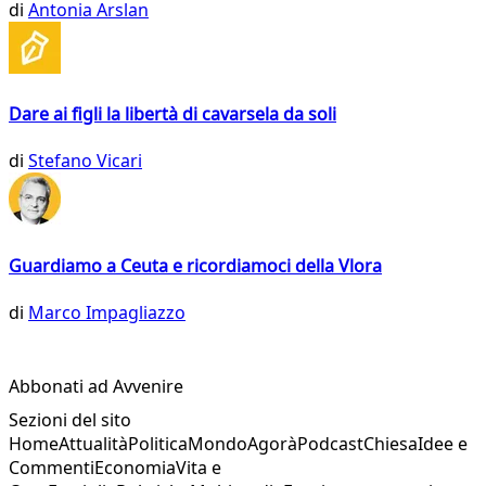
di
Antonia Arslan
Dare ai figli la libertà di cavarsela da soli
di
Stefano Vicari
Guardiamo a Ceuta e ricordiamoci della Vlora
di
Marco Impagliazzo
Abbonati ad Avvenire
Sezioni del sito
Home
Attualità
Politica
Mondo
Agorà
Podcast
Chiesa
Idee e
Commenti
Economia
Vita e