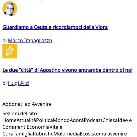
Guardiamo a Ceuta e ricordiamoci della Vlora
di
Marco Impagliazzo
Le due "città" di Agostino vivono entrambe dentro di noi
di
Luigi Alici
Abbonati ad Avvenire
Sezioni del sito
Home
Attualità
Politica
Mondo
Agorà
Podcast
Chiesa
Idee e
Commenti
Economia
Vita e
Cura
Famiglia
Rubriche
Multimedia
Ecosistema avvenire