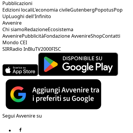
Pubblicazioni
Edizioni locali
L'economia civile
Gutenberg
Popotus
Pop
Up
Luoghi dell'Infinito
Avvenire
Chi siamo
Redazione
Ecosistema
Avvenire
Pubblicità
Fondazione Avvenire
Shop
Contatti
Mondo CEI
SIR
Radio InBlu
TV2000
FISC
Segui Avvenire su