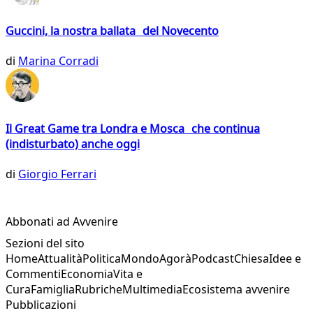
Guccini, la nostra ballata del Novecento
di
Marina Corradi
Il Great Game tra Londra e Mosca che continua
(indisturbato) anche oggi
di
Giorgio Ferrari
Abbonati ad Avvenire
Sezioni del sito
Home
Attualità
Politica
Mondo
Agorà
Podcast
Chiesa
Idee e
Commenti
Economia
Vita e
Cura
Famiglia
Rubriche
Multimedia
Ecosistema avvenire
Pubblicazioni