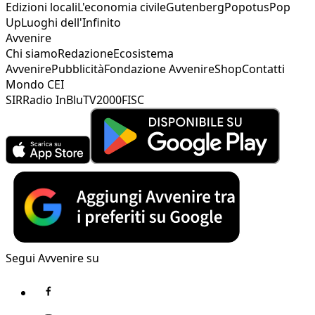
Edizioni locali
L'economia civile
Gutenberg
Popotus
Pop
Up
Luoghi dell'Infinito
Avvenire
Chi siamo
Redazione
Ecosistema
Avvenire
Pubblicità
Fondazione Avvenire
Shop
Contatti
Mondo CEI
SIR
Radio InBlu
TV2000
FISC
Segui Avvenire su