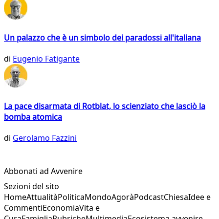
Un palazzo che è un simbolo dei paradossi all'italiana
di
Eugenio Fatigante
La pace disarmata di Rotblat, lo scienziato che lasciò la
bomba atomica
di
Gerolamo Fazzini
Abbonati ad Avvenire
Sezioni del sito
Home
Attualità
Politica
Mondo
Agorà
Podcast
Chiesa
Idee e
Commenti
Economia
Vita e
Cura
Famiglia
Rubriche
Multimedia
Ecosistema avvenire