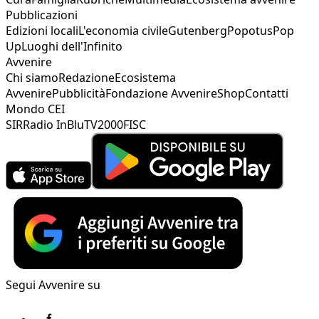
Pubblicazioni
Edizioni locali
L'economia civile
Gutenberg
Popotus
Pop
Up
Luoghi dell'Infinito
Avvenire
Chi siamo
Redazione
Ecosistema
Avvenire
Pubblicità
Fondazione Avvenire
Shop
Contatti
Mondo CEI
SIR
Radio InBlu
TV2000
FISC
Segui Avvenire su