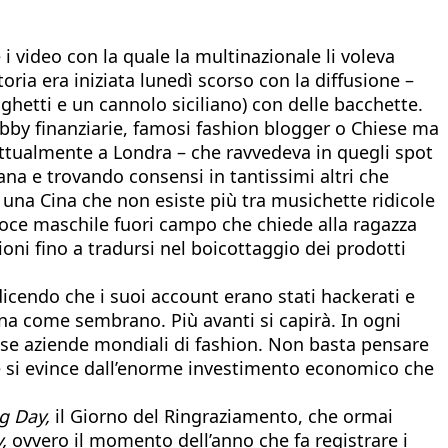
video con la quale la multinazionale li voleva
ria era iniziata lunedì scorso con la diffusione –
aghetti e un cannolo siciliano) con delle bacchette.
bby finanziarie, famosi fashion blogger o Chiese ma
attualmente a Londra – che ravvedeva in quegli spot
a e trovando consensi in tantissimi altri che
 una Cina che non esiste più tra musichette ridicole
 voce maschile fuori campo che chiede alla ragazza
oni fino a tradursi nel boicottaggio dei prodotti
dicendo che i suoi account erano stati hackerati e
na come sembrano. Più avanti si capirà. In ogni
ose aziende mondiali di fashion. Non basta pensare
e si evince dall’enorme investimento economico che
g Day,
il Giorno del Ringraziamento, che ormai
,
ovvero il momento dell’anno che fa registrare i