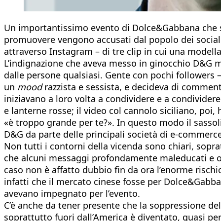
Un importantissimo evento di Dolce&Gabbana che si s
promuovere vengono accusati dal popolo dei social cin
attraverso Instagram – di tre clip in cui una modella
L’indignazione che aveva messo in ginocchio D&G mon
dalle persone qualsiasi. Gente con pochi followers 
un
mood
razzista e sessista, e decideva di commen
iniziavano a loro volta a condividere e a condivider
e lanterne rosse; il video col cannolo siciliano, po
«è troppo grande per te?». In questo modo il sassoli
D&G da parte delle principali società di e-commerce 
Non tutti i contorni della vicenda sono chiari, sopr
che alcuni messaggi profondamente maleducati e off
caso non è affatto dubbio fin da ora l’enorme risch
infatti che il mercato cinese fosse per Dolce&Gabb
avevano impegnato per l’evento.
C’è anche da tener presente che la soppressione de
soprattutto fuori dall’America è diventato, quasi per