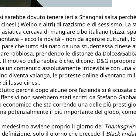
arebbe dovuto tenere ieri a Shanghai salta perché i 
esi ( Weibo e altri) di razzismo e di sessismo. La sto
 asiatica cercava di mangiare cibo italiano (pizza, sp
tava – ecco la novità – non da agenzie culturali, lo
– pare che tutto sia nato da una studentessa cinese 
tare rabbiosa, prendendo le distanze da Dolce&Gabban
e. Il motivo della rabbia è che, dicono, D&G ripropone
i, ha un contenuto assolutamente irricevibile con una
no diventa valanga, le proteste online diventano mili
di lusso cinesi.
attutto perché dopo alcune ore l’azienda si è scusata 
ensivi non sarebbero stati scritti da Stefano Gabba
io economico che sta correndo una delle più prestigi
ana potenzialmente il più importante del globo, com
l medesimo avviene proprio il giorno del
Thanksgivin
 definizione, solo il giorno che precede il
Black Friday