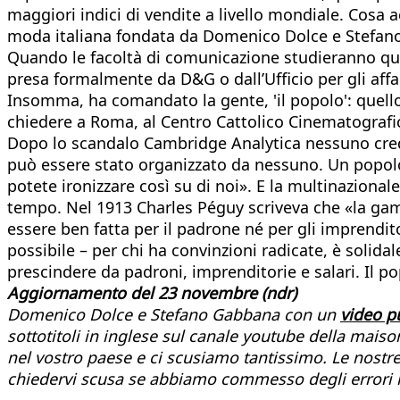
maggiori indici di vendite a livello mondiale. Cosa a
moda italiana fondata da Domenico Dolce e Stefa
Quando le facoltà di comunicazione studieranno quan
presa formalmente da D&G o dall’Ufficio per gli affa
Insomma, ha comandato la gente, 'il popolo': quell
chiedere a Roma, al Centro Cattolico Cinematografi
Dopo lo scandalo Cambridge Analytica nessuno crede
può essere stato organizzato da nessuno. Un popolo,
potete ironizzare così su di noi». E la multinazional
tempo. Nel 1913 Charles Péguy scriveva che «la gamb
essere ben fatta per il padrone né per gli imprendito
possibile – per chi ha convinzioni radicate, è solida
prescindere da padroni, imprenditorie e salari. Il po
Aggiornamento del 23 novembre (ndr)
Domenico Dolce e Stefano Gabbana con un
video pu
sottotitoli in inglese sul canale youtube della mai
nel vostro paese e ci scusiamo tantissimo. Le nostre
chiedervi scusa se abbiamo commesso degli errori nel