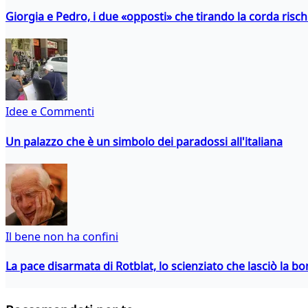
Giorgia e Pedro, i due «opposti» che tirando la corda risc
Idee e Commenti
Un palazzo che è un simbolo dei paradossi all'italiana
Il bene non ha confini
La pace disarmata di Rotblat, lo scienziato che lasciò la 