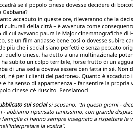
ccadrà se il popolo cinese dovesse decidere di boicotta
no Gabbana?
to accaduto in queste ore, rileveranno che la decisi
ri culturali della città – è avvenuta come conseguenza
o di cui avevano paura le Major cinematografiche di
co, se un film andasse bene così o dovesse subire c
 più che i social siano perfetti e senza peccato ori
 quello cinese, ha detto a una multinazionale poten
e ha subito un colpo terribile, forse frutto di un aggu
a di una sedia doveva essere ben fatta in sé. Non do
ri, né per i clienti del padrone». Quanto è accaduto ie
le e ha senso di appartenenza – far sentire la propria
polo cinese c’è riuscito. Pensiamoci.
bblicato sui social
si scusano. "In questi giorni - di
son - abbiamo ripensato tantissimo, con grande dispi
 famiglie ci hanno sempre insegnato a rispettare le v
l'interpretare la vostra".