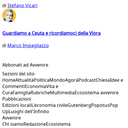
di
Stefano Vicari
Guardiamo a Ceuta e ricordiamoci della Vlora
di
Marco Impagliazzo
Abbonati ad Avvenire
Sezioni del sito
Home
Attualità
Politica
Mondo
Agorà
Podcast
Chiesa
Idee e
Commenti
Economia
Vita e
Cura
Famiglia
Rubriche
Multimedia
Ecosistema avvenire
Pubblicazioni
Edizioni locali
L'economia civile
Gutenberg
Popotus
Pop
Up
Luoghi dell'Infinito
Avvenire
Chi siamo
Redazione
Ecosistema