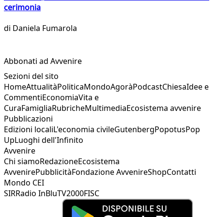
cerimonia
di
Daniela Fumarola
Abbonati ad Avvenire
Sezioni del sito
Home
Attualità
Politica
Mondo
Agorà
Podcast
Chiesa
Idee e
Commenti
Economia
Vita e
Cura
Famiglia
Rubriche
Multimedia
Ecosistema avvenire
Pubblicazioni
Edizioni locali
L'economia civile
Gutenberg
Popotus
Pop
Up
Luoghi dell'Infinito
Avvenire
Chi siamo
Redazione
Ecosistema
Avvenire
Pubblicità
Fondazione Avvenire
Shop
Contatti
Mondo CEI
SIR
Radio InBlu
TV2000
FISC