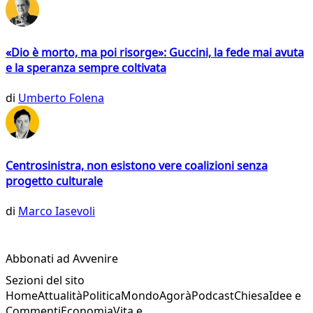
«Dio è morto, ma poi risorge»: Guccini, la fede mai avuta
e la speranza sempre coltivata
di
Umberto Folena
Centrosinistra, non esistono vere coalizioni senza
progetto culturale
di
Marco Iasevoli
Abbonati ad Avvenire
Sezioni del sito
Home
Attualità
Politica
Mondo
Agorà
Podcast
Chiesa
Idee e
Commenti
Economia
Vita e