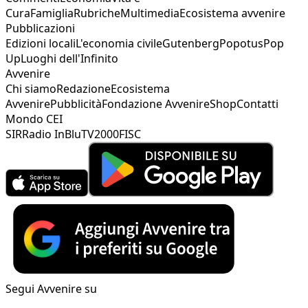
Cura
Famiglia
Rubriche
Multimedia
Ecosistema avvenire
Pubblicazioni
Edizioni locali
L'economia civile
Gutenberg
Popotus
Pop
Up
Luoghi dell'Infinito
Avvenire
Chi siamo
Redazione
Ecosistema
Avvenire
Pubblicità
Fondazione Avvenire
Shop
Contatti
Mondo CEI
SIR
Radio InBlu
TV2000
FISC
Segui Avvenire su