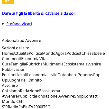
Dare ai figli la libertà di cavarsela da soli
di
Stefano Vicari
Abbonati ad Avvenire
Sezioni del sito
Home
Attualità
Politica
Mondo
Agorà
Podcast
Chiesa
Idee e
Commenti
Economia
Vita e
Cura
Famiglia
Rubriche
Multimedia
Ecosistema avvenire
Pubblicazioni
Edizioni locali
L'economia civile
Gutenberg
Popotus
Pop
Up
Luoghi dell'Infinito
Avvenire
Chi siamo
Redazione
Ecosistema
Avvenire
Pubblicità
Fondazione Avvenire
Shop
Contatti
Mondo CEI
SIR
Radio InBlu
TV2000
FISC