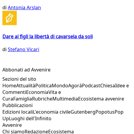
di
Antonia Arslan
Dare ai figli la libertà di cavarsela da soli
di
Stefano Vicari
Abbonati ad Avvenire
Sezioni del sito
Home
Attualità
Politica
Mondo
Agorà
Podcast
Chiesa
Idee e
Commenti
Economia
Vita e
Cura
Famiglia
Rubriche
Multimedia
Ecosistema avvenire
Pubblicazioni
Edizioni locali
L'economia civile
Gutenberg
Popotus
Pop
Up
Luoghi dell'Infinito
Avvenire
Chi siamo
Redazione
Ecosistema