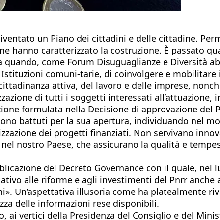
diventato un Piano dei cittadini e delle cittadine. Pe
 ne hanno caratterizzato la costruzione. È passato qu
a quando, come Forum Disuguaglianze e Diversità ab
stituzioni comuni-tarie, di coinvolgere e mobilitare i
cittadinanza attiva, del lavoro e delle imprese, nonc
zazione di tutti i soggetti interessati all’attuazione
one formulata nella Decisione di approvazione del Pi
 sono battuti per la sua apertura, individuando nel mo
lizzazione dei progetti finanziati. Non servivano innov
 nel nostro Paese, che assicurano la qualità e tempes
blicazione del Decreto Governance con il quale, nel 
ativo alle riforme e agli investimenti del Pnrr anche a
dini». Un’aspettativa illusoria come ha platealmente riv
za delle informazioni rese disponibili.
o, ai vertici della Presidenza del Consiglio e del Mini