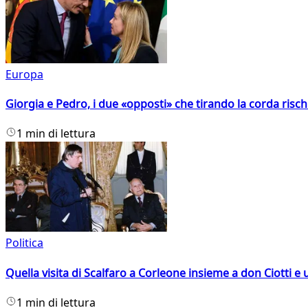
Europa
Giorgia e Pedro, i due «opposti» che tirando la corda risc
1 min di lettura
Politica
Quella visita di Scalfaro a Corleone insieme a don Ciotti e u
1 min di lettura