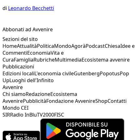
di
Leonardo Becchetti
Abbonati ad Avvenire
Sezioni del sito
Home
Attualità
Politica
Mondo
Agorà
Podcast
Chiesa
Idee e
Commenti
Economia
Vita e
Cura
Famiglia
Rubriche
Multimedia
Ecosistema avvenire
Pubblicazioni
Edizioni locali
L'economia civile
Gutenberg
Popotus
Pop
Up
Luoghi dell'Infinito
Avvenire
Chi siamo
Redazione
Ecosistema
Avvenire
Pubblicità
Fondazione Avvenire
Shop
Contatti
Mondo CEI
SIR
Radio InBlu
TV2000
FISC