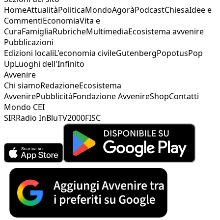
Home
Attualità
Politica
Mondo
Agorà
Podcast
Chiesa
Idee e
Commenti
Economia
Vita e
Cura
Famiglia
Rubriche
Multimedia
Ecosistema avvenire
Pubblicazioni
Edizioni locali
L'economia civile
Gutenberg
Popotus
Pop
Up
Luoghi dell'Infinito
Avvenire
Chi siamo
Redazione
Ecosistema
Avvenire
Pubblicità
Fondazione Avvenire
Shop
Contatti
Mondo CEI
SIR
Radio InBlu
TV2000
FISC