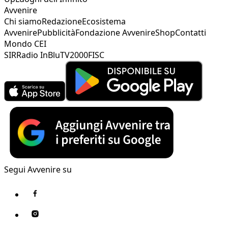
Avvenire
Chi siamo
Redazione
Ecosistema
Avvenire
Pubblicità
Fondazione Avvenire
Shop
Contatti
Mondo CEI
SIR
Radio InBlu
TV2000
FISC
Segui Avvenire su