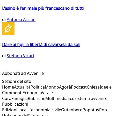
L'asino è l'animale più francescano di tutti
di
Antonia Arslan
Dare ai figli la libertà di cavarsela da soli
di
Stefano Vicari
Abbonati ad Avvenire
Sezioni del sito
Home
Attualità
Politica
Mondo
Agorà
Podcast
Chiesa
Idee e
Commenti
Economia
Vita e
Cura
Famiglia
Rubriche
Multimedia
Ecosistema avvenire
Pubblicazioni
Edizioni locali
L'economia civile
Gutenberg
Popotus
Pop
Up
Luoghi dell'Infinito