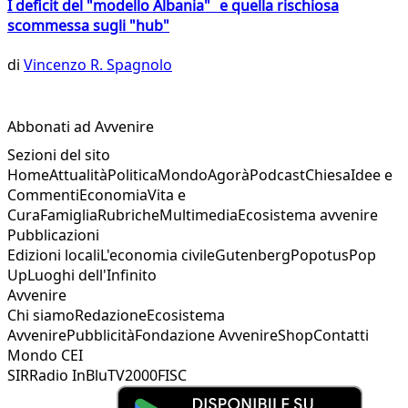
I deficit del "modello Albania" e quella rischiosa
scommessa sugli "hub"
di
Vincenzo R. Spagnolo
Abbonati ad Avvenire
Sezioni del sito
Home
Attualità
Politica
Mondo
Agorà
Podcast
Chiesa
Idee e
Commenti
Economia
Vita e
Cura
Famiglia
Rubriche
Multimedia
Ecosistema avvenire
Pubblicazioni
Edizioni locali
L'economia civile
Gutenberg
Popotus
Pop
Up
Luoghi dell'Infinito
Avvenire
Chi siamo
Redazione
Ecosistema
Avvenire
Pubblicità
Fondazione Avvenire
Shop
Contatti
Mondo CEI
SIR
Radio InBlu
TV2000
FISC