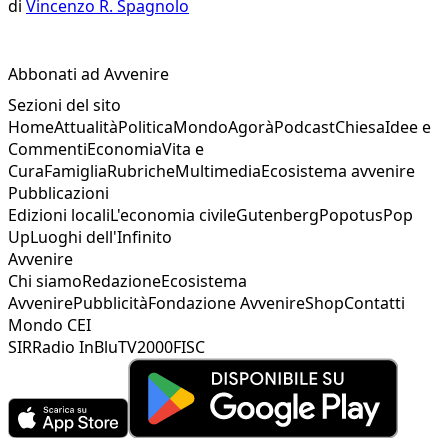
di
Vincenzo R. Spagnolo
Abbonati ad Avvenire
Sezioni del sito
Home
Attualità
Politica
Mondo
Agorà
Podcast
Chiesa
Idee e
Commenti
Economia
Vita e
Cura
Famiglia
Rubriche
Multimedia
Ecosistema avvenire
Pubblicazioni
Edizioni locali
L'economia civile
Gutenberg
Popotus
Pop
Up
Luoghi dell'Infinito
Avvenire
Chi siamo
Redazione
Ecosistema
Avvenire
Pubblicità
Fondazione Avvenire
Shop
Contatti
Mondo CEI
SIR
Radio InBlu
TV2000
FISC