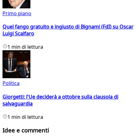
Primo piano
Quel fango gratuito e ingiusto di Bignami (FdI) su Oscar
Luigi Scalfaro
1 min di lettura
Politica
Giorgetti: l'Ue deciderà a ottobre sulla clausola di
salvaguardia
1 min di lettura
Idee e commenti