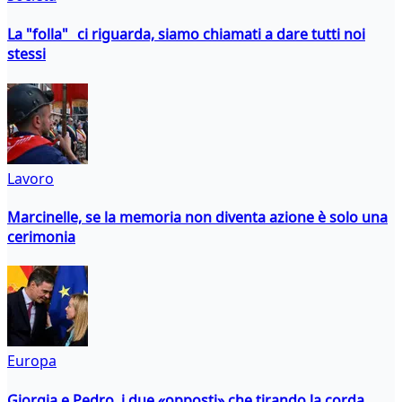
La "folla" ci riguarda, siamo chiamati a dare tutti noi
stessi
Lavoro
Marcinelle, se la memoria non diventa azione è solo una
cerimonia
Europa
Giorgia e Pedro, i due «opposti» che tirando la corda