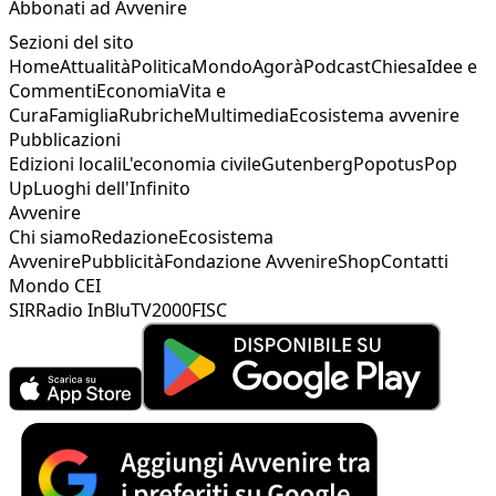
Abbonati ad Avvenire
Sezioni del sito
Home
Attualità
Politica
Mondo
Agorà
Podcast
Chiesa
Idee e
Commenti
Economia
Vita e
Cura
Famiglia
Rubriche
Multimedia
Ecosistema avvenire
Pubblicazioni
Edizioni locali
L'economia civile
Gutenberg
Popotus
Pop
Up
Luoghi dell'Infinito
Avvenire
Chi siamo
Redazione
Ecosistema
Avvenire
Pubblicità
Fondazione Avvenire
Shop
Contatti
Mondo CEI
SIR
Radio InBlu
TV2000
FISC