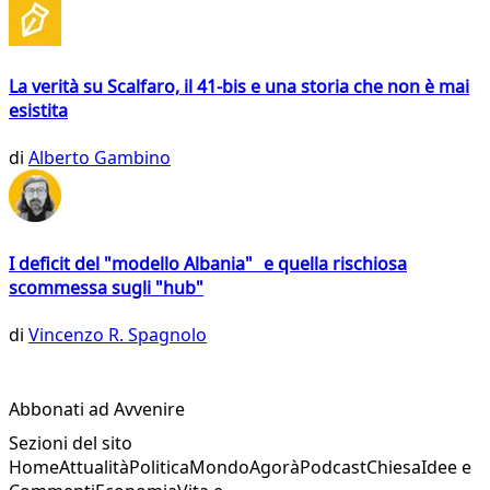
La verità su Scalfaro, il 41-bis e una storia che non è mai
esistita
di
Alberto Gambino
I deficit del "modello Albania" e quella rischiosa
scommessa sugli "hub"
di
Vincenzo R. Spagnolo
Abbonati ad Avvenire
Sezioni del sito
Home
Attualità
Politica
Mondo
Agorà
Podcast
Chiesa
Idee e