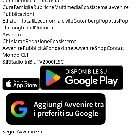
Commenti
Economia
Vita e
Cura
Famiglia
Rubriche
Multimedia
Ecosistema avvenire
Pubblicazioni
Edizioni locali
L'economia civile
Gutenberg
Popotus
Pop
Up
Luoghi dell'Infinito
Avvenire
Chi siamo
Redazione
Ecosistema
Avvenire
Pubblicità
Fondazione Avvenire
Shop
Contatti
Mondo CEI
SIR
Radio InBlu
TV2000
FISC
Segui Avvenire su