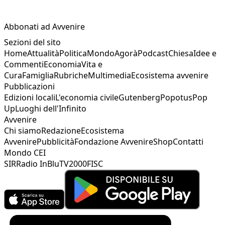
Abbonati ad Avvenire
Sezioni del sito
Home
Attualità
Politica
Mondo
Agorà
Podcast
Chiesa
Idee e
Commenti
Economia
Vita e
Cura
Famiglia
Rubriche
Multimedia
Ecosistema avvenire
Pubblicazioni
Edizioni locali
L'economia civile
Gutenberg
Popotus
Pop
Up
Luoghi dell'Infinito
Avvenire
Chi siamo
Redazione
Ecosistema
Avvenire
Pubblicità
Fondazione Avvenire
Shop
Contatti
Mondo CEI
SIR
Radio InBlu
TV2000
FISC