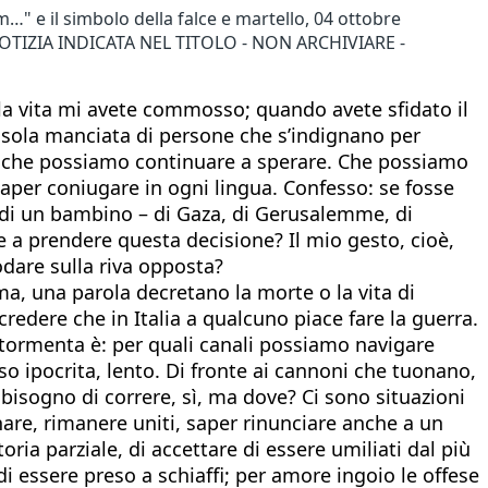
m…" e il simbolo della falce e martello, 04 ottobre
TIZIA INDICATA NEL TITOLO - NON ARCHIVIARE -
a vita mi avete commosso; quando avete sfidato il
sola manciata di persone che s’indignano per
dire che possiamo continuare a sperare. Che possiamo
aper coniugare in ogni lingua. Confesso: se fosse
 di un bambino – di Gaza, di Gerusalemme, di
le a prendere questa decisione? Il mio gesto, cioè,
odare sulla riva opposta?
ma, una parola decretano la morte o la vita di
redere che in Italia a qualcuno piace fare la guerra.
ormenta è: per quali canali possiamo navigare
 ipocrita, lento. Di fronte ai cannoni che tuonano,
l bisogno di correre, sì, ma dove? Ci sono situazioni
nare, rimanere uniti, saper rinunciare anche a un
ia parziale, di accettare di essere umiliati dal più
di essere preso a schiaffi; per amore ingoio le offese