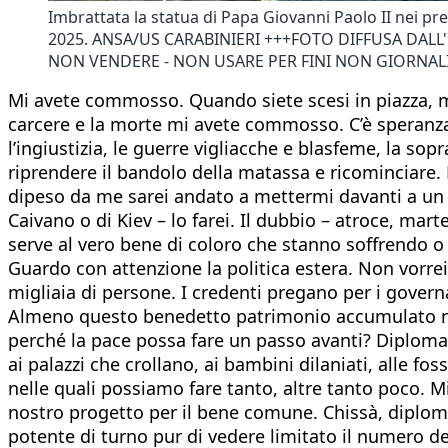
Imbrattata la statua di Papa Giovanni Paolo II nei pre
2025. ANSA/US CARABINIERI +++FOTO DIFFUSA DALL'
NON VENDERE - NON USARE PER FINI NON GIORNALIS
Mi avete commosso. Quando siete scesi in piazza, m
carcere e la morte mi avete commosso. C’è speranz
l’ingiustizia, le guerre vigliacche e blasfeme, la so
riprendere il bandolo della matassa e ricominciare.
dipeso da me sarei andato a mettermi davanti a un 
Caivano o di Kiev – lo farei. Il dubbio – atroce, mar
serve al vero bene di coloro che stanno soffrendo o
Guardo con attenzione la politica estera. Non vorrei
migliaia di persone. I credenti pregano per i govern
Almeno questo benedetto patrimonio accumulato neg
perché la pace possa fare un passo avanti? Diplomaz
ai palazzi che crollano, ai bambini dilaniati, alle fo
nelle quali possiamo fare tanto, altre tanto poco. 
nostro progetto per il bene comune. Chissà, diplomaz
potente di turno pur di vedere limitato il numero del