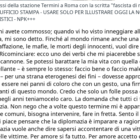
ssi della stazione Termini a Roma con la scritta "fascista di 
UFFICIO STAMPA - USARE SOLO PER ILLUSTRARE OGGI LA NO
TICI - NPK+++
i avete commosso; quando vi ho visto inneggiare all
a, mi sono detto. Finché al mondo rimane anche una 
praffazione, le mafie, le morti degli innocenti, vuol 
 Ricominciare: ecco uno dei verbi che mi piacerebbe s
cannone. Se potessi barattare la mia vita con quella
tellante – è sempre lo stesso: faccio bene o faccio ma
 – per una strana eterogenesi dei fini – dovesse appr
 essere nei panni di coloro che con un gesto, una fir
anti di questo mondo. Credo che solo un folle possa c
li anni teniamocelo caro. La domanda che tutti ci t
ia. Non nego che a volte questo termine mi è apparso
sse comuni, bisogna intervenire, fare in fretta. Sento i
Mi piace pensare che la diplomazia è imparare a ragio
ia vuole anche dire sapersi accontentare di una vittor
le vittime. Per amore si fa tutto. Per amore accetto 