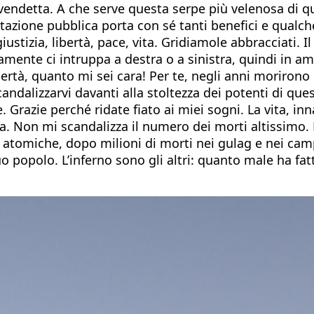
 vendetta. A che serve questa serpe più velenosa di 
zione pubblica porta con sé tanti benefici e qualche 
stizia, libertà, pace, vita. Gridiamole abbracciati. Il
amente ci intruppa a destra o a sinistra, quindi in a
rtà, quanto mi sei cara! Per te, negli anni morirono i 
candalizzarvi davanti alla stoltezza dei potenti di que
ete. Grazie perché ridate fiato ai miei sogni. La vita, 
 Non mi scandalizza il numero dei morti altissimo. M
omiche, dopo milioni di morti nei gulag e nei campi
tuo popolo. L’inferno sono gli altri: quanto male ha fa