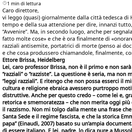
1 min di lettura
Caro direttore,
vi leggo (quasi) giornalmente dalla città tedesca d
tempo e della sua attenzione per dire, innanzi tutto,
“Avvenire”. Ma, in secondo luogo, anche per segnalar
fatto molte cose» e che è ora finalmente di «onorar
razziali antisemite, portatrici di morte (penso ai do
e che cosa produssero chiamandole, finalmente, co
Ettore Brissa, Heidelberg
Lei, caro professor Brissa, non è il primo e non sarà 
“razziali” o “razziste”. La questione è seria, ma non
“leggi razziali”. E ritengo che non possa esserci il 
cultura e religione ebraica avessero purtroppo mot
distruttive. Anche per questo credo – come lei e, gr
retorica e smemoratezza – che non merita oggi più 
il razzismo. Non mi tolgo dalla mente una frase che 
Santa Sede e il regime fascista, e che la storica Emma
papa” (Einaudi, 2007) basato su un’ampia documentaz
di essere italiano. E lei, padre, lo dica pure a Mus