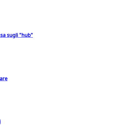
sa sugli "hub"
eare
i