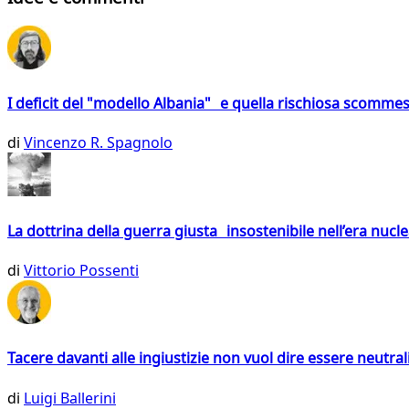
I deficit del "modello Albania" e quella rischiosa scommes
di
Vincenzo R. Spagnolo
La dottrina della guerra giusta insostenibile nell’era nucl
di
Vittorio Possenti
Tacere davanti alle ingiustizie non vuol dire essere neutral
di
Luigi Ballerini