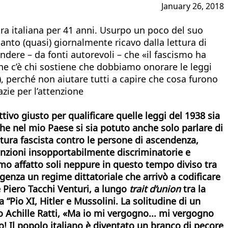
January 26, 2018
ra italiana per 41 anni. Usurpo un poco del suo
uanto (quasi) giornalmente ricavo dalla lettura di
ndere – da fonti autorevoli – che «il fascismo ha
he c’è chi sostiene che dobbiamo onorare le leggi
), perché non aiutare tutti a capire che cosa furono
azie per l’attenzione
ttivo giusto per qualificare quelle leggi del 1938 sia
 che nel mio Paese si sia potuto anche solo parlare di
atura fascista contro le persone di ascendenza,
nzioni insopportabilmente discriminatorie e
iamo affatto soli neppure in questo tempo diviso tra
enza un regime dittatoriale che arrivò a codificare
e Piero Tacchi Venturi, a lungo
trait d’union
tra la
 “Pio XI, Hitler e Mussolini. La solitudine di un
o Achille Ratti, «Ma io mi vergogno... mi vergogno
o! Il popolo italiano è diventato un branco di pecore