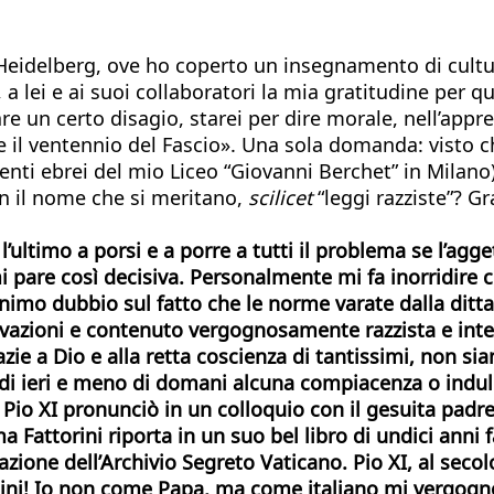
i Heidelberg, ove ho coperto un insegnamento di cultu
 a lei e ai suoi collaboratori la mia gratitudine per q
e un certo disagio, starei per dire morale, nell’appre
e il ventennio del Fascio». Una sola domanda: visto c
centi ebrei del mio Liceo “Giovanni Berchet” in Milano
n il nome che si meritano,
scilicet
“leggi razziste”? Gr
l’ultimo a porsi e a porre a tutti il problema se l’agge
 mi pare così decisiva. Personalmente mi fa inorridire
minimo dubbio sul fatto che le norme varate dalla ditt
ivazioni e contenuto vergognosamente razzista e inte
azie a Dio e alla retta coscienza di tantissimi, non s
di ieri e meno di domani alcuna compiacenza o indulg
Pio XI pronunciò in un colloquio con il gesuita padr
 Fattorini riporta in un suo bel libro di undici anni fa
ione dell’Archivio Segreto Vaticano. Pio XI, al secol
solini! Io non come Papa, ma come italiano mi vergogn