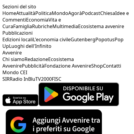
Sezioni del sito
Home
Attualità
Politica
Mondo
Agorà
Podcast
Chiesa
Idee e
Commenti
Economia
Vita e
Cura
Famiglia
Rubriche
Multimedia
Ecosistema avvenire
Pubblicazioni
Edizioni locali
L'economia civile
Gutenberg
Popotus
Pop
Up
Luoghi dell'Infinito
Avvenire
Chi siamo
Redazione
Ecosistema
Avvenire
Pubblicità
Fondazione Avvenire
Shop
Contatti
Mondo CEI
SIR
Radio InBlu
TV2000
FISC