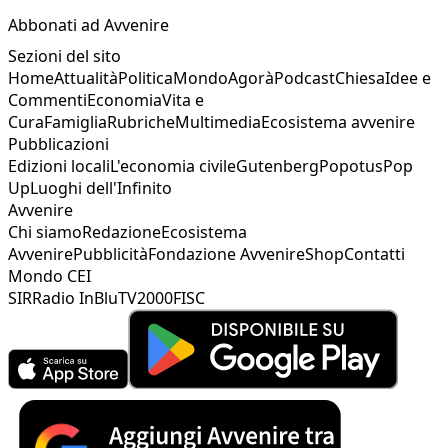
Abbonati ad Avvenire
Sezioni del sito
Home
Attualità
Politica
Mondo
Agorà
Podcast
Chiesa
Idee e
Commenti
Economia
Vita e
Cura
Famiglia
Rubriche
Multimedia
Ecosistema avvenire
Pubblicazioni
Edizioni locali
L'economia civile
Gutenberg
Popotus
Pop
Up
Luoghi dell'Infinito
Avvenire
Chi siamo
Redazione
Ecosistema
Avvenire
Pubblicità
Fondazione Avvenire
Shop
Contatti
Mondo CEI
SIR
Radio InBlu
TV2000
FISC