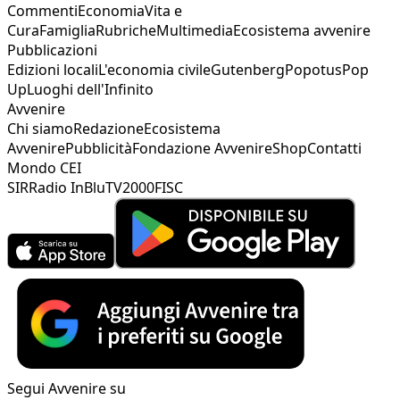
Commenti
Economia
Vita e
Cura
Famiglia
Rubriche
Multimedia
Ecosistema avvenire
Pubblicazioni
Edizioni locali
L'economia civile
Gutenberg
Popotus
Pop
Up
Luoghi dell'Infinito
Avvenire
Chi siamo
Redazione
Ecosistema
Avvenire
Pubblicità
Fondazione Avvenire
Shop
Contatti
Mondo CEI
SIR
Radio InBlu
TV2000
FISC
Segui Avvenire su