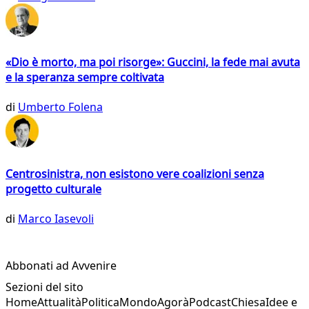
«Dio è morto, ma poi risorge»: Guccini, la fede mai avuta
e la speranza sempre coltivata
di
Umberto Folena
Centrosinistra, non esistono vere coalizioni senza
progetto culturale
di
Marco Iasevoli
Abbonati ad Avvenire
Sezioni del sito
Home
Attualità
Politica
Mondo
Agorà
Podcast
Chiesa
Idee e