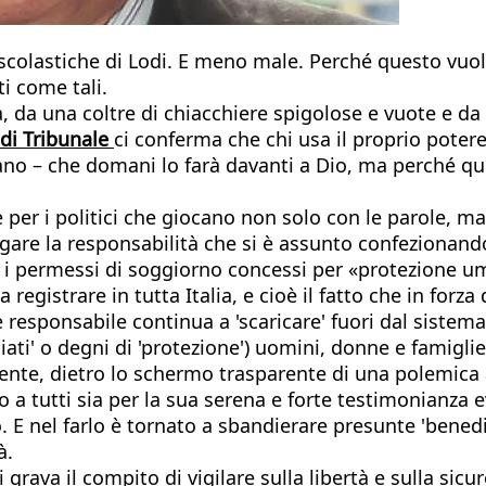
scolastiche di Lodi. E meno male. Perché questo vuol 
i come tali.
a una coltre di chiacchiere spigolose e vuote e da 
di Tribunale
ci conferma che chi usa il proprio poter
ano – che domani lo farà davanti a Dio, ma perché que
e per i politici che giocano non solo con le parole, m
negare la responsabilità che si è assunto confezionan
 i permessi di soggiorno concessi per «protezione uman
registrare in tutta Italia, e cioè il fatto che in forza 
responsabile continua a 'scaricare' fuori dal sistema
fugiati' o degni di 'protezione') uomini, donne e famig
mente, dietro lo schermo trasparente di una polemica a
o a tutti sia per la sua serena e forte testimonianza 
E nel farlo è tornato a sbandierare presunte 'benedizio
à.
grava il compito di vigilare sulla libertà e sulla sicur