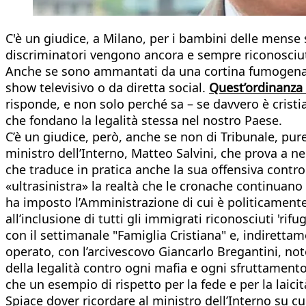
C'è un giudice, a Milano, per i bambini delle mense 
discriminatori vengono ancora e sempre riconosciut
Anche se sono ammantati da una cortina fumogena, d
show televisivo o da diretta social.
Quest’ordinanza 
risponde, e non solo perché sa – se davvero è cristi
che fondano la legalità stessa nel nostro Paese.
C’è un giudice, però, anche se non di Tribunale, pur
ministro dell’Interno, Matteo Salvini, che prova a 
che traduce in pratica anche la sua offensiva contro
«ultrasinistra» la realtà che le cronache continuano a 
ha imposto l’Amministrazione di cui è politicamente 
all’inclusione di tutti gli immigrati riconosciuti 'ri
con il settimanale "Famiglia Cristiana" e, indiretta
operato, con l’arcivescovo Giancarlo Bregantini, not
della legalità contro ogni mafia e ogni sfruttamento. 
che un esempio di rispetto per la fede e per la laicit
Spiace dover ricordare al ministro dell’Interno su cui 