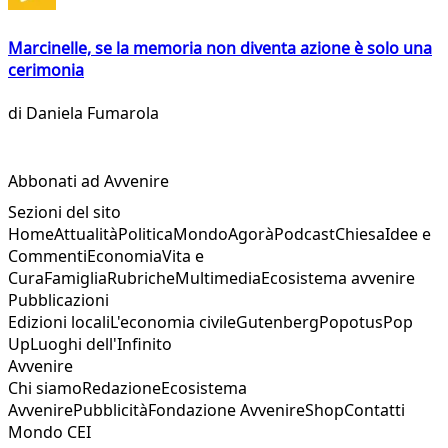
Marcinelle, se la memoria non diventa azione è solo una
cerimonia
di
Daniela Fumarola
Abbonati ad Avvenire
Sezioni del sito
Home
Attualità
Politica
Mondo
Agorà
Podcast
Chiesa
Idee e
Commenti
Economia
Vita e
Cura
Famiglia
Rubriche
Multimedia
Ecosistema avvenire
Pubblicazioni
Edizioni locali
L'economia civile
Gutenberg
Popotus
Pop
Up
Luoghi dell'Infinito
Avvenire
Chi siamo
Redazione
Ecosistema
Avvenire
Pubblicità
Fondazione Avvenire
Shop
Contatti
Mondo CEI