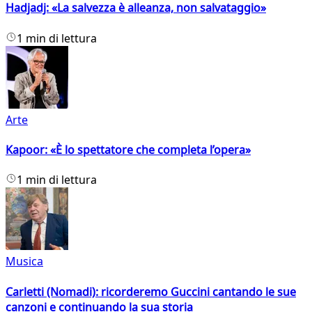
Hadjadj: «La salvezza è alleanza, non salvataggio»
1 min di lettura
Arte
Kapoor: «È lo spettatore che completa l’opera»
1 min di lettura
Musica
Carletti (Nomadi): ricorderemo Guccini cantando le sue
canzoni e continuando la sua storia