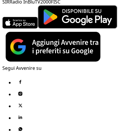
SIR
Radio InBlu
TV2000
FISC
Segui Avvenire su