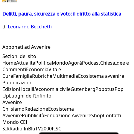
Delitti, paura, sicurezza e voto: il diritto alla statistica
di
Leonardo Becchetti
Abbonati ad Avvenire
Sezioni del sito
Home
Attualità
Politica
Mondo
Agorà
Podcast
Chiesa
Idee e
Commenti
Economia
Vita e
Cura
Famiglia
Rubriche
Multimedia
Ecosistema avvenire
Pubblicazioni
Edizioni locali
L'economia civile
Gutenberg
Popotus
Pop
Up
Luoghi dell'Infinito
Avvenire
Chi siamo
Redazione
Ecosistema
Avvenire
Pubblicità
Fondazione Avvenire
Shop
Contatti
Mondo CEI
SIR
Radio InBlu
TV2000
FISC