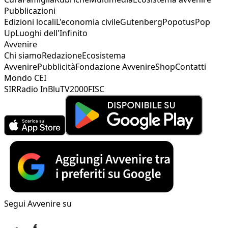
Pubblicazioni
Edizioni locali
L'economia civile
Gutenberg
Popotus
Pop
Up
Luoghi dell'Infinito
Avvenire
Chi siamo
Redazione
Ecosistema
Avvenire
Pubblicità
Fondazione Avvenire
Shop
Contatti
Mondo CEI
SIR
Radio InBlu
TV2000
FISC
Segui Avvenire su