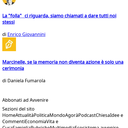
La "folla" ci riguarda, siamo chiamati a dare tutti noi
stessi
di
Enrico Giovannini
Marcinelle, se la memoria non diventa azione è solo una
cerimonia
di
Daniela Fumarola
Abbonati ad Avvenire
Sezioni del sito
Home
Attualità
Politica
Mondo
Agorà
Podcast
Chiesa
Idee e
Commenti
Economia
Vita e
Cura
Famiglia
Rubriche
Multimedia
Ecosistema avvenire