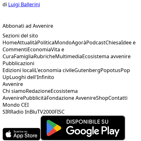
di
Luigi Ballerini
Abbonati ad Avvenire
Sezioni del sito
Home
Attualità
Politica
Mondo
Agorà
Podcast
Chiesa
Idee e
Commenti
Economia
Vita e
Cura
Famiglia
Rubriche
Multimedia
Ecosistema avvenire
Pubblicazioni
Edizioni locali
L'economia civile
Gutenberg
Popotus
Pop
Up
Luoghi dell'Infinito
Avvenire
Chi siamo
Redazione
Ecosistema
Avvenire
Pubblicità
Fondazione Avvenire
Shop
Contatti
Mondo CEI
SIR
Radio InBlu
TV2000
FISC