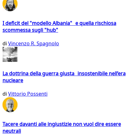
I deficit del "modello Albania" e quella rischiosa
scommessa sugli "hub"
di
Vincenzo R. Spagnolo
La dottrina della guerra giusta insostenibile nell’era
nucleare
di
Vittorio Possenti
Tacere davanti alle ingiustizie non vuol dire essere
neutrali