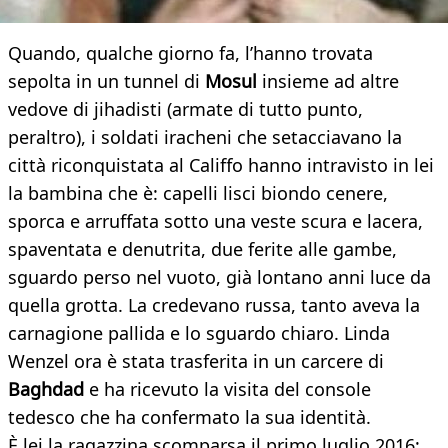
Quando, qualche giorno fa, l’hanno trovata
sepolta in un tunnel di
Mosul
insieme ad altre
vedove di jihadisti (armate di tutto punto,
peraltro), i soldati iracheni che setacciavano la
città riconquistata al Califfo hanno intravisto in lei
la bambina che è: capelli lisci biondo cenere,
sporca e arruffata sotto una veste scura e lacera,
spaventata e denutrita, due ferite alle gambe,
sguardo perso nel vuoto, già lontano anni luce da
quella grotta. La credevano russa, tanto aveva la
carnagione pallida e lo sguardo chiaro. Linda
Wenzel ora è stata trasferita in un carcere di
Baghdad
e ha ricevuto la visita del console
tedesco che ha confermato la sua identità.
È lei la ragazzina scomparsa il primo luglio 2016;