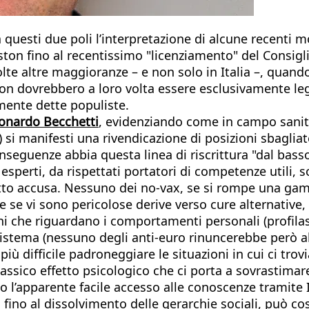
questi due poli l’interpretazione di alcune recenti mo
ston fino al recentissimo "licenziamento" del Consigl
lte altre maggioranze – e non solo in Italia –, quando 
on dovrebbero a loro volta essere esclusivamente legate
mente dette populiste.
eonardo Becchetti
, evidenziando come in campo sanita
) si manifesti una rivendicazione di posizioni sbagliat
nseguenze abbia questa linea di riscrittura "dal bass
perti, da rispettati portatori di competenze utili, son
otto accusa. Nessuno dei no-vax, se si rompe una gamb
he se vi sono pericolose derive verso cure alternati
i che riguardano i comportamenti personali (profilassi
istema (nessuno degli anti-euro rinuncerebbe però al
ù difficile padroneggiare le situazioni in cui ci trov
assico effetto psicologico che ci porta a sovrastimar
l’apparente facile accesso alle conoscenze tramite Int
fino al dissolvimento delle gerarchie sociali, può co