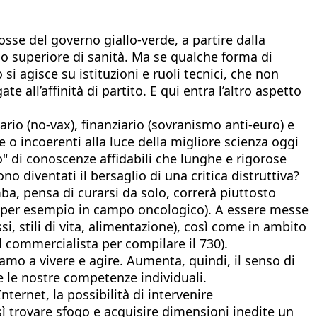
sse del governo giallo-verde, a partire dalla
io superiore di sanità. Ma se qualche forma di
si agisce su istituzioni e ruoli tecnici, che non
 all’affinità di partito. E qui entra l’altro aspetto
rio (no-vax), finanziario (sovranismo anti-euro) e
e o incoerenti alla luce della migliore scienza oggi
o" di conoscenze affidabili che lunghe e rigorose
o diventati il bersaglio di una critica distruttiva?
a, pensa di curarsi da solo, correrà piuttosto
ve, per esempio in campo oncologico). A essere messe
, stili di vita, alimentazione), così come in ambito
 commercialista per compilare il 730).
iamo a vivere e agire. Aumenta, quindi, il senso di
e le nostre competenze individuali.
ernet, la possibilità di intervenire
sì trovare sfogo e acquisire dimensioni inedite un