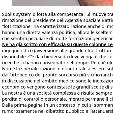
Spoils system o lotta alla competenza? Si muove tra 
rimozione del presidente dell’Agenzia spaziale Batti
"lottizzazione" ha caratterizzato l’azione anche di mo
hanno una diretta valenza politica, allora le scelte n
che sembra peculiare di molte formazioni generica
Ne ha già scritto con efficacia su queste colonne L
ingegneristico (avversione alle grandi infrastrutture
disponibile. C’è da chiedersi da dove venga e che co
ricerche ci hanno consegnato nel tempo. Perché gli es
Non è la specializzazione in quanto tale a essere s
dall’ortopedico del pronto soccorso più vicino (anc
in discussione nell’ambito medico sono le indicazion
economico vengono contestate le grandi scelte di s
La nostra è una società complessa e risulta sempre pi
perdita di controllo personale, mentre permane il cl
Dalla prima pagina In un contesto in cui si sommano 
rumorosamente nel dibattito pubblico e l’attenuarsi 