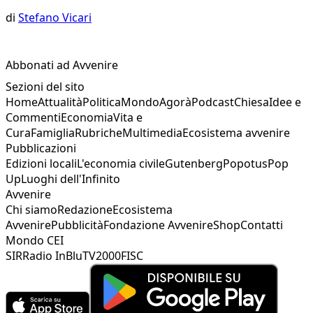
di
Stefano Vicari
Abbonati ad Avvenire
Sezioni del sito
Home
Attualità
Politica
Mondo
Agorà
Podcast
Chiesa
Idee e
Commenti
Economia
Vita e
Cura
Famiglia
Rubriche
Multimedia
Ecosistema avvenire
Pubblicazioni
Edizioni locali
L'economia civile
Gutenberg
Popotus
Pop
Up
Luoghi dell'Infinito
Avvenire
Chi siamo
Redazione
Ecosistema
Avvenire
Pubblicità
Fondazione Avvenire
Shop
Contatti
Mondo CEI
SIR
Radio InBlu
TV2000
FISC