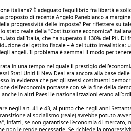
one italiana? È adeguato l’equilibrio fra libertà e sol
e ha proposto di recente Angelo Panebianco a margine 
 della progressività delle imposte? Per riflettere su t
lo stato reale della "Costituzione economica" italiana 
ulato dall’Italia, che ha superato il 130% del Pil. Di 
zione del gettito fiscale – è del tutto irrealistica: 
egli angeli. Il problema è semmai il modo per tenere 
rata in una tempo nel quale il prestigio dell’economia
essi Stati Uniti il New Deal era ancora alla base dell
sso in evidenza che per gli stessi costituenti democ
zazione dell’economia portasse con sé la fine della d
nche in altri Paesi le nazionalizzazioni erano all’ord
are negli art. 41 e 43, al punto che negli anni Settanta
ansizione al socialismo (reale) avrebbe potuto avveni
ca", infatti, se non garantisce l’economia di mercato
non le rende necessarie. Se richiede la progressività 