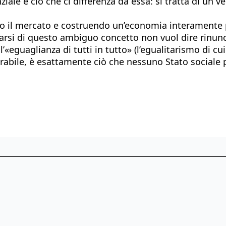
iale è ciò che ci differenza da essa: si tratta di un v
o il mercato e costruendo un’economia interamente pia
Disfarsi di questo ambiguo concetto non vuol dire rinun
a l’«eguaglianza di tutti in tutto» (l’egualitarismo di
erabile, è esattamente ciò che nessuno Stato sociale p