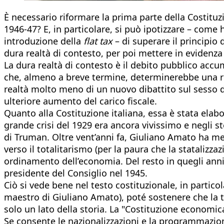
È necessario riformare la prima parte della Costituzi
1946-47? E, in particolare, si può ipotizzare – com
introduzione della
flat tax
– di superare il principio
dura realtà di contesto, per poi mettere in evidenza 
La dura realtà di contesto è il debito pubblico accum
che, almeno a breve termine, determinerebbe una ridu
realtà molto meno di un nuovo dibattito sul sesso d
ulteriore aumento del carico fiscale.
Quanto alla Costituzione italiana, essa è stata elabo
grande crisi del 1929 era ancora vivissimo e negli st
di Truman. Oltre vent’anni fa, Giuliano Amato ha me
verso il totalitarismo (per la paura che la stataliz
ordinamento dell’economia. Del resto in quegli anni a
presidente del Consiglio nel 1945.
Ciò si vede bene nel testo costituzionale, in particol
maestro di Giuliano Amato), poté sostenere che la tr
solo un lato della storia. La "Costituzione economi
Se consente le nazionalizzazioni e la programmazione 