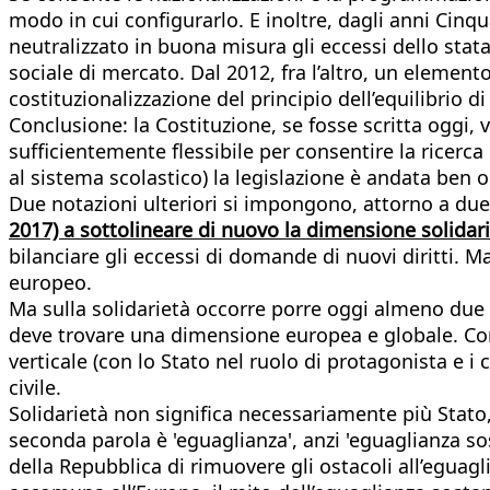
modo in cui configurarlo. E inoltre, dagli anni Cinq
neutralizzato in buona misura gli eccessi dello stat
sociale di mercato. Dal 2012, fra l’altro, un element
costituzionalizzazione del principio dell’equilibrio di
Conclusione: la Costituzione, se fosse scritta oggi,
sufficientemente flessibile per consentire la ricerca d
al sistema scolastico) la legislazione è andata ben o
Due notazioni ulteriori si impongono, attorno a due
2017) a sottolineare di nuovo la dimensione solidaris
bilanciare gli eccessi di domande di nuovi diritti. M
europeo.
Ma sulla solidarietà occorre porre oggi almeno due 
deve trovare una dimensione europea e globale. Come 
verticale (con lo Stato nel ruolo di protagonista e i
civile.
Solidarietà non significa necessariamente più Stato
seconda parola è 'eguaglianza', anzi 'eguaglianza so
della Repubblica di rimuovere gli ostacoli all’eguagli