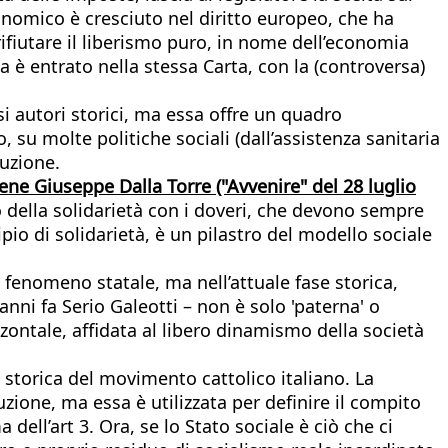
onomico è cresciuto nel diritto europeo, che ha
ifiutare il liberismo puro, in nome dell’economia
na è entrato nella stessa Carta, con la (controversa)
i autori storici, ma essa offre un quadro
o, su molte politiche sociali (dall’assistenza sanitaria
tuzione.
ene Giuseppe Dalla Torre ("Avvenire" del 28 luglio
 della solidarietà con i doveri, che devono sempre
pio di solidarietà, è un pilastro del modello sociale
fenomeno statale, ma nell’attuale fase storica,
nni fa Serio Galeotti – non è solo 'paterna' o
izzontale, affidata al libero dinamismo della società
 storica del movimento cattolico italiano. La
zione, ma essa è utilizzata per definire il compito
dell’art 3. Ora, se lo Stato sociale è ciò che ci