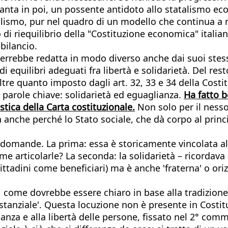
uanta in poi, un possente antidoto allo statalismo ec
alismo, pur nel quadro di un modello che continua a r
o di riequilibrio della "Costituzione economica" italia
 bilancio.
 verrebbe redatta in modo diverso anche dai suoi stess
i equilibri adeguati fra libertà e solidarietà. Del rest
ltre quanto imposto dagli art. 32, 33 e 34 della Costi
 parole chiave: solidarietà ed eguaglianza.
Ha fatto b
tica della Carta costituzionale.
Non solo per il nesso
a anche perché lo Stato sociale, che dà corpo al princi
domande. La prima: essa è storicamente vincolata al 
articolarle? La seconda: la solidarietà – ricordava a
 cittadini come beneficiari) ma è anche 'fraterna' o or
, come dovrebbe essere chiaro in base alla tradizione
stanziale'. Questa locuzione non è presente in Costitu
anza e alla libertà delle persone, fissato nel 2° comma 