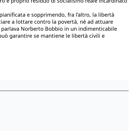
ero e proprio residuo di socialismo reale incardinato
nificata e sopprimendo, fra l’altro, la libertà
ciare a lottare contro la povertà, né ad attuare
 cui parlava Norberto Bobbio in un indimenticabile
uò garantire se mantiene le libertà civili e