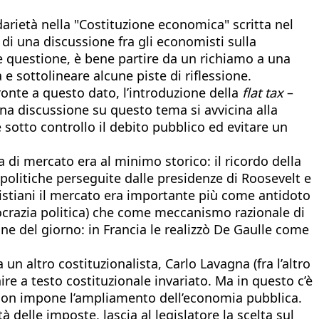
idarietà nella "Costituzione economica" scritta nel
di una discussione fra gli economisti sulla
ale questione, è bene partire da un richiamo a una
e sottolineare alcune piste di riflessione.
fronte a questo dato, l’introduzione della
flat tax
–
una discussione su questo tema si avvicina alla
sotto controllo il debito pubblico ed evitare un
 di mercato era al minimo storico: il ricordo della
e politiche perseguite dalle presidenze di Roosevelt e
ristiani il mercato era importante più come antidoto
emocrazia politica) che come meccanismo razionale di
ine del giorno: in Francia le realizzò De Gaulle come
 un altro costituzionalista, Carlo Lavagna (fra l’altro
re a testo costituzionale invariato. Ma in questo c’è
, non impone l’ampliamento dell’economia pubblica.
delle imposte, lascia al legislatore la scelta sul