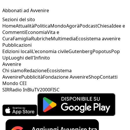
Abbonati ad Avvenire
Sezioni del sito
Home
Attualità
Politica
Mondo
Agorà
Podcast
Chiesa
Idee e
Commenti
Economia
Vita e
Cura
Famiglia
Rubriche
Multimedia
Ecosistema avvenire
Pubblicazioni
Edizioni locali
L'economia civile
Gutenberg
Popotus
Pop
Up
Luoghi dell'Infinito
Avvenire
Chi siamo
Redazione
Ecosistema
Avvenire
Pubblicità
Fondazione Avvenire
Shop
Contatti
Mondo CEI
SIR
Radio InBlu
TV2000
FISC