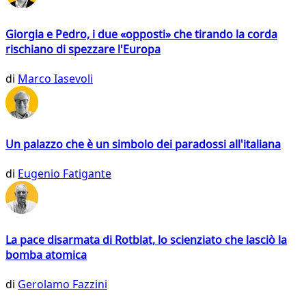
Giorgia e Pedro, i due «opposti» che tirando la corda
rischiano di spezzare l'Europa
di
Marco Iasevoli
Un palazzo che è un simbolo dei paradossi all'italiana
di
Eugenio Fatigante
La pace disarmata di Rotblat, lo scienziato che lasciò la
bomba atomica
di
Gerolamo Fazzini