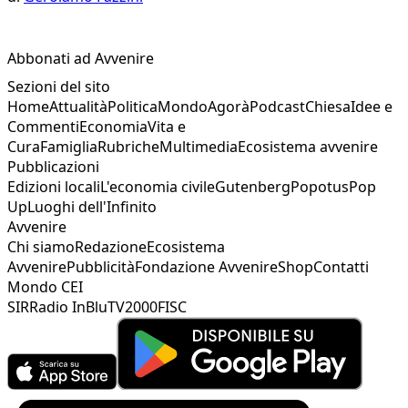
Abbonati ad Avvenire
Sezioni del sito
Home
Attualità
Politica
Mondo
Agorà
Podcast
Chiesa
Idee e
Commenti
Economia
Vita e
Cura
Famiglia
Rubriche
Multimedia
Ecosistema avvenire
Pubblicazioni
Edizioni locali
L'economia civile
Gutenberg
Popotus
Pop
Up
Luoghi dell'Infinito
Avvenire
Chi siamo
Redazione
Ecosistema
Avvenire
Pubblicità
Fondazione Avvenire
Shop
Contatti
Mondo CEI
SIR
Radio InBlu
TV2000
FISC