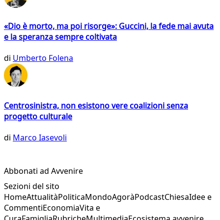
«Dio è morto, ma poi risorge»: Guccini, la fede mai avuta
e la speranza sempre coltivata
di
Umberto Folena
Centrosinistra, non esistono vere coalizioni senza
progetto culturale
di
Marco Iasevoli
Abbonati ad Avvenire
Sezioni del sito
Home
Attualità
Politica
Mondo
Agorà
Podcast
Chiesa
Idee e
Commenti
Economia
Vita e
Cura
Famiglia
Rubriche
Multimedia
Ecosistema avvenire