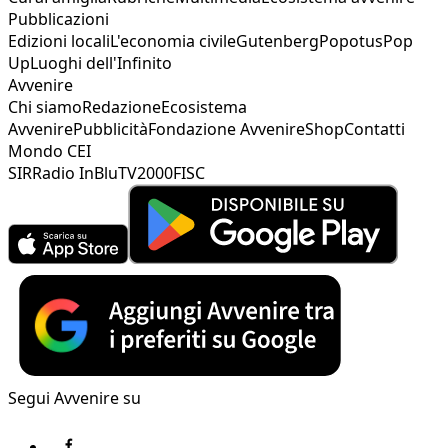
Pubblicazioni
Edizioni locali
L'economia civile
Gutenberg
Popotus
Pop
Up
Luoghi dell'Infinito
Avvenire
Chi siamo
Redazione
Ecosistema
Avvenire
Pubblicità
Fondazione Avvenire
Shop
Contatti
Mondo CEI
SIR
Radio InBlu
TV2000
FISC
Segui Avvenire su