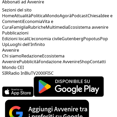
Abbonati ad Avvenire
Sezioni del sito
Home
Attualità
Politica
Mondo
Agorà
Podcast
Chiesa
Idee e
Commenti
Economia
Vita e
Cura
Famiglia
Rubriche
Multimedia
Ecosistema avvenire
Pubblicazioni
Edizioni locali
L'economia civile
Gutenberg
Popotus
Pop
Up
Luoghi dell'Infinito
Avvenire
Chi siamo
Redazione
Ecosistema
Avvenire
Pubblicità
Fondazione Avvenire
Shop
Contatti
Mondo CEI
SIR
Radio InBlu
TV2000
FISC