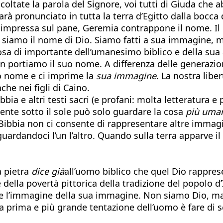
scoltate la parola del Signore, voi tutti di Giuda che ab
rà pronunciato in tutta la terra d’Egitto dalla bocca 
o impressa sul pane, Geremia contrappone il nome. Il
 siamo il nome di Dio. Siamo fatti a sua immagine, 
a di importante dell’umanesimo biblico e della sua a
 portiamo il suo nome. A differenza delle generazio
tro nome e ci imprime la
sua immagine
. La nostra libe
e nei figli di Caino.
ibbia e altri testi sacri (e profani: molta letteratura e
ente sotto il sole può solo guardare la cosa
più uma
Bibbia non ci consente di rappresentare altre immagi
uardandoci l’un l’altro. Quando sulla terra apparve i
a pietra
dice già
all’uomo biblico che quel Dio rapprese
della povertà pittorica della tradizione del popolo d’
e l’immagine della sua immagine. Non siamo Dio, ma 
la prima e più grande tentazione dell’uomo è fare di s