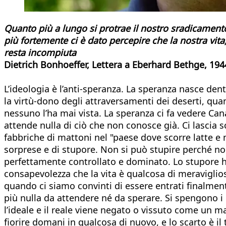
Quanto più a lungo si protrae il nostro sradicamento 
più fortemente ci è dato percepire che la nostra vita,
resta incompiuta
Dietrich Bonhoeffer, Lettera a Eberhard Bethge, 194
L’ideologia è l’anti-speranza. La speranza nasce den
la virtù-dono degli attraversamenti dei deserti, qu
nessuno l’ha mai vista. La speranza ci fa vedere Can
attende nulla di ciò che non conosce già. Ci lascia sc
fabbriche di mattoni nel "paese dove scorre latte e m
sorprese e di stupore. Non si può stupire perché no
perfettamente controllato e dominato. Lo stupore h
consapevolezza che la vita è qualcosa di meraviglio
quando ci siamo convinti di essere entrati finalment
più nulla da attendere né da sperare. Si spengono i de
l’ideale e il reale viene negato o vissuto come un m
fiorire domani in qualcosa di nuovo, e lo scarto è il 