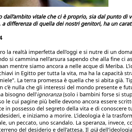
dall’ambito vitale che ci è proprio, sia dal punto di 
 a differenza di quella dei nostri genitori, ha un cara
4
tro la realtà imperfetta dell’oggi e si nutre di un d
ando si cammina nell’arsura sapendo che alla fine ci 
aan mentre siamo ancora a nelle acque di Meriba. L’id
hiavi in Egitto per tutta la vita, ma ha la capacità st
iele". La terra promessa è quella che si abita già. Ti
n c’è nulla che gli interessi del mondo presente e fu
a bisogno dell’
ignoranza
(solo i bambini forse si st
so le cui pagine più belle devono ancora essere scrit
e in possesso del segreto della vita e di conoscere tu
sideri, e iniziamo a morire. L’ideologia è la trasforma
ale, un peccato, uno scandalo. La speranza, invece, co
terreno del desiderio e dell’attesa. Il
già
dell’ideologi