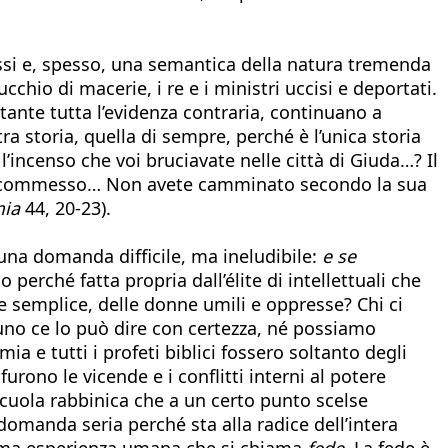
tassi e, spesso, una semantica della natura tremenda
hio di macerie, i re e i ministri uccisi e deportati.
stante tutta l’evidenza contraria, continuano a
ra storia, quella di sempre, perché è l’unica storia
’incenso che voi bruciavate nelle città di Giuda…? Il
ete commesso… Non avete camminato secondo la sua
ia
44, 20-23).
una domanda difficile, ma ineludibile:
e se
 perché fatta propria dall’élite di intellettuali che
nte semplice, delle donne umili e oppresse? Chi ci
suno ce lo può dire con certezza, né possiamo
e tutti i profeti biblici fossero soltanto degli
furono le vicende e i conflitti interni al potere
la scuola rabbinica che a un certo punto scelse
domanda seria perché sta alla radice dell’intera
ssima esperienza umana che si chiama
fede
. La fede è