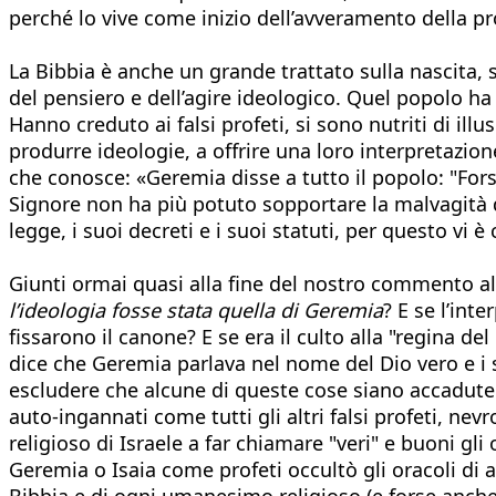
perché lo vive come inizio dell’avveramento della p
La Bibbia è anche un grande trattato sulla nascita, 
del pensiero e dell’agire ideologico. Quel popolo ha
Hanno creduto ai falsi profeti, si sono nutriti di ill
produrre ideologie, a offrire una loro interpretazion
che conosce: «Geremia disse a tutto il popolo: "Forse
Signore non ha più potuto sopportare la malvagità
legge, i suoi decreti e i suoi statuti, per questo vi 
Giunti ormai quasi alla fine del nostro commento al
l’ideologia fosse stata quella di Geremia
? E se l’int
fissarono il canone? E se era il culto alla "regina d
dice che Geremia parlava nel nome del Dio vero e i 
escludere che alcune di queste cose siano accadute 
auto-ingannati come tutti gli altri falsi profeti, nevr
religioso di Israele a far chiamare "veri" e buoni gli o
Geremia o Isaia come profeti occultò gli oracoli di 
Bibbia e di ogni umanesimo religioso (e forse anch