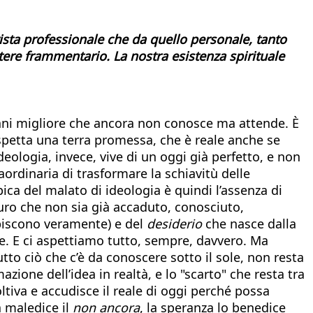
vista professionale che da quello personale, tanto
ttere frammentario. La nostra esistenza spirituale
omani migliore che ancora non conosce ma attende. È
aspetta una terra promessa, che è reale anche se
eologia, invece, vive di un oggi già perfetto, e non
raordinaria di trasformare la schiavitù delle
pica del malato di ideologia è quindi l’assenza di
turo che non sia già accaduto, conosciuto,
upiscono veramente) e del
desiderio
che nasce dalla
te. E ci aspettiamo tutto, sempre, davvero. Ma
tto ciò che c’è da conoscere sotto il sole, non resta
zione dell’idea in realtà, e lo "scarto" che resta tra
ltiva e accudisce il reale di oggi perché possa
a maledice il
non ancora
, la speranza lo benedice