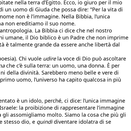
itate nella terra d’Egitto. Ecco, io giuro per il mio
di un uomo di Giuda che possa dire: "Per la vita di
 nome non è l’immagine. Nella Bibbia, l’unica
ma non ereditiamo il suo nome.
ntropologia. La Bibbia ci dice che nel nostro
ni umane, il Dio biblico è un Padre che non imprime
rtà è talmente grande da essere anche libertà dal
 poesia). Chi vuole
udire
la voce di Dio può ascoltare
na
che c’è sulla terra: un uomo, una donna. È per
ni della divinità. Sarebbero meno belle e vere di
l primo uomo, l’universo ha capito qualcosa in più
ntato è un idolo, perché, ci dice: l’unica immagine
Israele: la proibizione di rappresentare l’immagine
gli assomigliamo molto. Siamo la cosa che più gli
e stesso dio, e
quindi
diventare idolatra di se