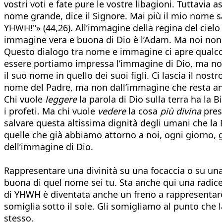
vostri voti e fate pure le vostre libagioni. Tuttavia a
nome grande, dice il Signore. Mai più il mio nome sa
YHWH!"» (44,26). All’immagine della regina del ciel
immagine vera e buona di Dio è l’Adam. Ma noi non
Questo dialogo tra nome e immagine ci apre qualcos
essere portiamo impressa l’immagine di Dio, ma non
il suo nome in quello dei suoi figli. Ci lascia il nos
nome del Padre, ma non dall’immagine che resta anch
Chi vuole
leggere
la parola di Dio sulla terra ha la B
i profeti. Ma chi vuole
vedere
la cosa
più divina
pres
salvare questa altissima dignità degli umani che la 
quelle che già abbiamo attorno a noi, ogni giorno, g
dell’immagine di Dio.
Rappresentare una divinità su una focaccia o su un
buona di quel nome sei tu. Sta anche qui una radice 
di YHWH è diventata anche un freno a rappresentar
somiglia sotto il sole. Gli somigliamo al punto che 
stesso.