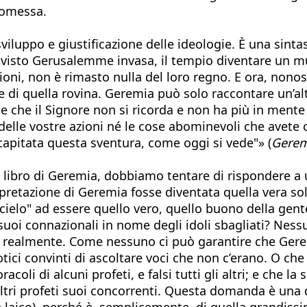
romessa.
sviluppo e giustificazione delle ideologie. È una sin
 visto Gerusalemme invasa, il tempio diventare un mucc
usioni, non è rimasto nulla del loro regno. E ora, nono
e di quella rovina. Geremia può solo raccontare un’alt
 che il Signore non si ricorda e non ha più in mente l
 delle vostre azioni né le cose abominevoli che av
è capitata questa sventura, come oggi si vede"» (
Gerem
 libro di Geremia, dobbiamo tentare di rispondere a 
erpretazione di Geremia fosse diventata quella vera solo
el cielo" ad essere quello vero, quello buono della ge
suoi connazionali in nome degli idoli sbagliati? Nes
realmente. Come nessuno ci può garantire che Geremia 
otici convinti di ascoltare voci che non c’erano. O che 
racoli di alcuni profeti, e falsi tutti gli altri; e che 
altri profeti suoi concorrenti. Questa domanda è una 
e laico), perché è, semplicemente, di quella grandi