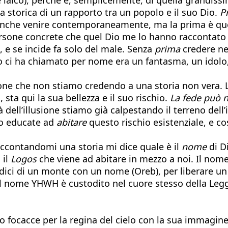
a storica di un rapporto tra un popolo e il suo Dio.
P
o anche venire contemporaneamente, ma la prima è qu
ersone concrete che quel Dio me lo hanno raccontato d
, e se incide fa solo del male. Senza
prima
credere nel
o ci ha chiamato per nome era un fantasma, un idolo
ne che non stiamo credendo a una storia non vera. La 
sta qui la sua bellezza e il suo rischio.
La fede può n
tà dell’illusione stiamo già calpestando il terreno de
no educate ad
abitare
questo rischio esistenziale, e co
accontandomi una storia mi dice quale è il
nome
di Di
 il
Logos
che viene ad abitare in mezzo a noi. Il nome
ci di un monte con un nome (Oreb), per liberare un 
il nome YHWH è custodito nel cuore stesso della Legge
 focacce per la regina del cielo con la sua immagin