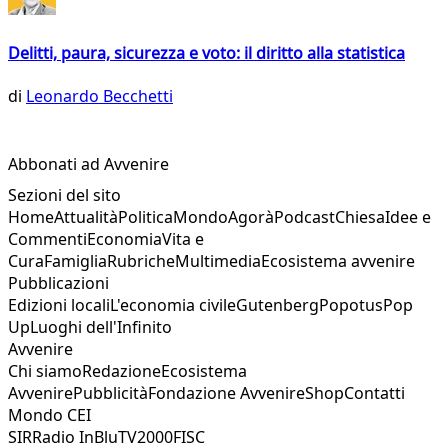
Delitti, paura, sicurezza e voto: il diritto alla statistica
di
Leonardo Becchetti
Abbonati ad Avvenire
Sezioni del sito
Home
Attualità
Politica
Mondo
Agorà
Podcast
Chiesa
Idee e
Commenti
Economia
Vita e
Cura
Famiglia
Rubriche
Multimedia
Ecosistema avvenire
Pubblicazioni
Edizioni locali
L'economia civile
Gutenberg
Popotus
Pop
Up
Luoghi dell'Infinito
Avvenire
Chi siamo
Redazione
Ecosistema
Avvenire
Pubblicità
Fondazione Avvenire
Shop
Contatti
Mondo CEI
SIR
Radio InBlu
TV2000
FISC